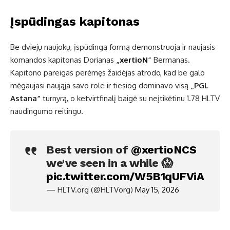
Įspūdingas kapitonas
Be dviejų naujokų, įspūdingą formą demonstruoja ir naujasis
komandos kapitonas Dorianas
„
xertioN
”
Bermanas.
Kapitono pareigas perėmęs žaidėjas atrodo, kad be galo
mėgaujasi naująja savo role ir tiesiog dominavo visą
„PGL
Astana”
turnyrą, o ketvirtfinalį baigė su neįtikėtinu 1.78 HLTV
naudingumo reitingu.
Best version of
@xertioNCS
we've seen in a while 😱
pic.twitter.com/W5B1qUFViA
— HLTV.org (@HLTVorg)
May 15, 2026