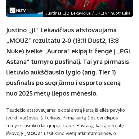
Justinas „jL" Lekavičius / „HLTV“ nuotrauka
Justino „
jL
” Lekavičiaus atstovaujama
„MOUZ” rezultatu 2-0 (13:11 Dust2, 13:8
Nuke) įveikė „Aurora” ekipą ir žengė į „PGL
Astana” turnyro pusfinalį. Tai yra pirmasis
lietuvio aukščiausio lygio (ang. Tier 1)
pusfinalis po sugrįžimo į esporto sceną
nuo 2025 metų liepos mėnesio.
Tautiečio atstovaujamai ekipai antrą kartą iš eilės pavyko
įveikti varžovus iš Turkijos. Pirmą kartą šios dvi ekipos
turnyre susitiko dar grupių etape. Pastarąjį kartą pergalę
iškovoję
„MOUZ”
užsitikrino vietą atkrintamosiose, o