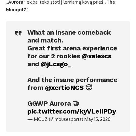
„Aurora”
ekipai teko stoti į lemiamą kovą prieš
„The
MongolZ”
.
What an insane comeback
and match.
Great first arena experience
for our 2 rookies
@xelexcs
and
@jLcsgo_
And the insane performance
from
@xertioNCS
🥵
GGWP Aurora 🤝
pic.twitter.com/kyVLeIIPDy
— MOUZ (@mousesports)
May 15, 2026