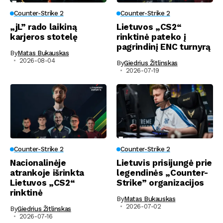
Counter-Strike 2
Counter-Strike 2
„jL” rado laikiną
Lietuvos „CS2“
karjeros stotelę
rinktinė pateko į
pagrindinį ENC turnyrą
By
Matas Bukauskas
2026-08-04
By
Giedrius Žitlinskas
2026-07-19
Counter-Strike 2
Counter-Strike 2
Nacionalinėje
Lietuvis prisijungė prie
atrankoje išrinkta
legendinės „Counter-
Lietuvos „CS2“
Strike” organizacijos
rinktinė
By
Matas Bukauskas
2026-07-02
By
Giedrius Žitlinskas
2026-07-16