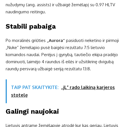
nužudymų (ang. assists) ir užbaigė žemėlapį su 0.97 HLTV
naudingumo reitingu.
Stabili pabaiga
Po moralinės griūties
„Aurora”
pasiduoti neketino ir pirmoji
„Nuke” žemėlapio pusė baigėsi rezultatu 7:5 lietuvio
komandos naudai. Perėjus į gynybą, tautiečio ekipa pradėjo
dominuoti, laimėjo 4 raundus iš eilės ir užsitikrinę dvigubą
raundų persvarą užbaigė seriją rezultatu 13:8.
TAIP PAT SKAITYKITE:
„jL” rado laikiną karjeros
stotelę
Galingi naujokai
Lietuvis antrame žemėlapyje atrodė kur kas geriau. Lietuvis