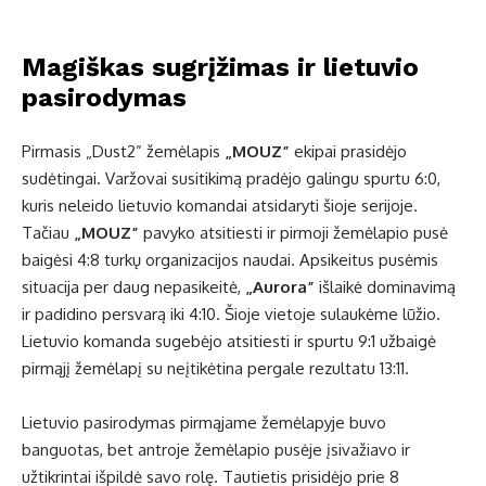
Magiškas sugrįžimas ir lietuvio
pasirodymas
Pirmasis „Dust2” žemėlapis
„MOUZ”
ekipai prasidėjo
sudėtingai. Varžovai susitikimą pradėjo galingu spurtu 6:0,
kuris neleido lietuvio komandai atsidaryti šioje serijoje.
Tačiau
„MOUZ”
pavyko atsitiesti ir pirmoji žemėlapio pusė
baigėsi 4:8 turkų organizacijos naudai. Apsikeitus pusėmis
situacija per daug nepasikeitė,
„Aurora”
išlaikė dominavimą
ir padidino persvarą iki 4:10. Šioje vietoje sulaukėme lūžio.
Lietuvio komanda sugebėjo atsitiesti ir spurtu 9:1 užbaigė
pirmąjį žemėlapį su neįtikėtina pergale rezultatu 13:11.
Lietuvio pasirodymas pirmąjame žemėlapyje buvo
banguotas, bet antroje žemėlapio pusėje įsivažiavo ir
užtikrintai išpildė savo rolę. Tautietis prisidėjo prie 8