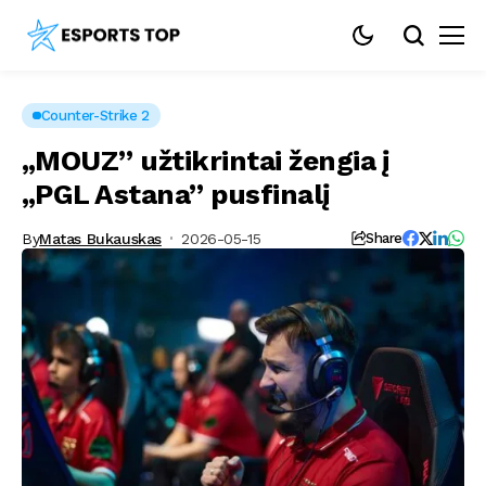
Counter-Strike 2
„MOUZ” užtikrintai žengia į
„PGL Astana” pusfinalį
By
Matas Bukauskas
2026-05-15
Share