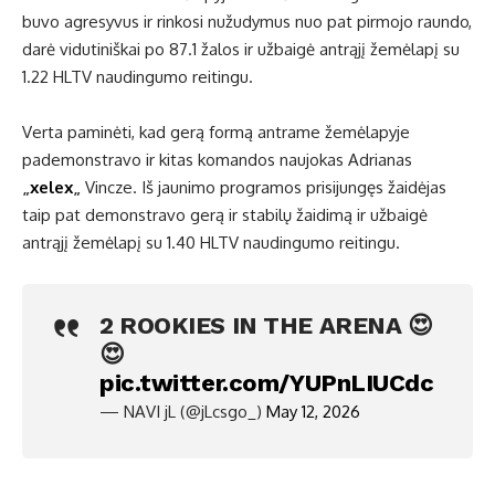
buvo agresyvus ir rinkosi nužudymus nuo pat pirmojo raundo,
darė vidutiniškai po 87.1 žalos ir užbaigė antrąjį žemėlapį su
1.22 HLTV naudingumo reitingu.
Verta paminėti, kad gerą formą antrame žemėlapyje
pademonstravo ir kitas komandos naujokas Adrianas
„
xelex
„
Vincze. Iš jaunimo programos prisijungęs žaidėjas
taip pat demonstravo gerą ir stabilų žaidimą ir užbaigė
antrąjį žemėlapį su 1.40 HLTV naudingumo reitingu.
2 ROOKIES IN THE ARENA 😍
😍
pic.twitter.com/YUPnLIUCdc
— NAVI jL (@jLcsgo_)
May 12, 2026