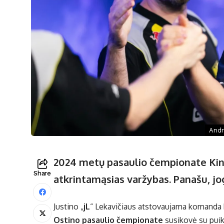
Andr
2024 metų pasaulio čempionate Kinij
Share
atkrintamąsias varžybas. Panašu, jo
Justino „
jL
“ Lekavičiaus atstovaujama komanda k
Ostino pasaulio čempionate
susikovė su puik