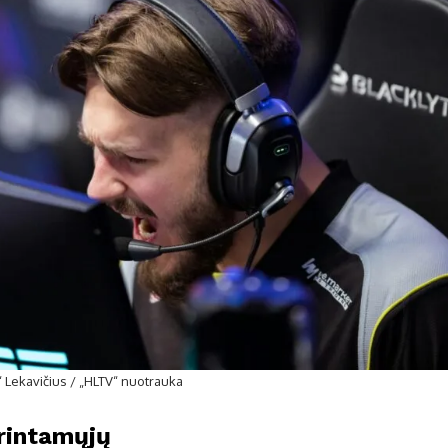
L“ Lekavičius / „HLTV“ nuotrauka
krintamųjų