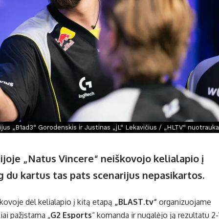
ijus „B1ad3“ Gorodenskis ir Justinas „jL“ Lekavičius / „HLTV“ nuotrauka
oje „Natus Vincere“ neiškovojo kelialapio į
g du kartus tas pats scenarijus nepasikartos.
ovoje dėl kelialapio į kitą etapą
„BLAST.tv“
organizuojame
iai pažįstama „
G2 Esports
“ komanda ir nugalėjo ją rezultatu 2-