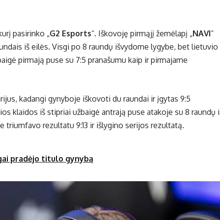
kurį pasirinko „
G2 Esports
“. Iškovoję pirmąjį žemėlapį „
NAVI
“
undais iš eilės. Visgi po 8 raundų išvydome lygybe, bet lietuvio
abaigė pirmają puse su 7:5 pranašumu kaip ir pirmajame
jus, kadangi gynyboje iškovoti du raundai ir įgytas 9:5
ios klaidos iš stipriai užbaigė antrają puse atakoje su 8 raundų i
ie triumfavo rezultatu 9:13 ir išlygino serijos rezultatą.
ai pradėjo titulo gynybą