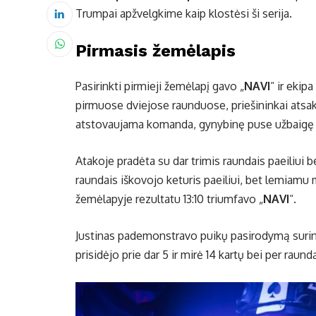
Trumpai apžvelgkime kaip klostėsi ši serija.
Pirmasis žemėlapis
Pasirinkti pirmieji žemėlapį gavo „
NAVI
“ ir ekipa
pirmuose dviejose raunduose, priešininkai atsakė
atstovaujama komanda, gynybinę puse užbaigę 
Atakoje pradėta su dar trimis raundais paeiliui b
raundais iškovojo keturis paeiliui, bet lemiamu
žemėlapyje rezultatu 13:10 triumfavo „
NAVI
“.
Justinas pademonstravo puikų pasirodymą surink
prisidėjo prie dar 5 ir mirė 14 kartų bei per raun