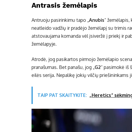
Antrasis žemėlapis
Antruoju pasirinkimu tapo „
Anubis
“ žemėlapis, 
neatleido vadžių ir pradėjo žemėlapį su trimis ra
atstovaujama komanda vėl įsiveržė į priekį ir p
žemėlapyje.
Atrodė, jog pasikartos pirmojo žemėlapio scenari
pranašumas. Bet panašu, jog „
G2
“ pasimokė iš š
eilės serija. Nepalikę jokių vilčių priešininkams j
TAIP PAT SKAITYKITE:
„Heretics“ sėkming