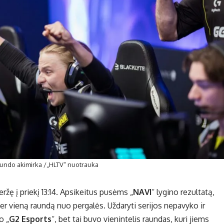
aundo akimirka /„HLTV“ nuotrauka
veržę į priekį 13:14. Apsikeitus pusėms „
NAVI
“ lygino rezultatą,
per vieną raundą nuo pergalės. Uždaryti serijos nepavyko ir
o „
G2 Esports
“, bet tai buvo vienintelis raundas, kuri jiems