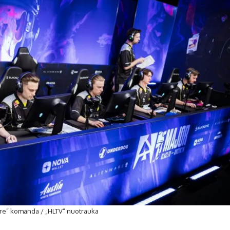
re“ komanda / „HLTV“ nuotrauka