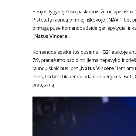
Serijos lygybėje liko paskutinis žemėlapis išsiaiš
Pistoletų raundą pirmieji iškovojo „
NAVI
“, bet 
pirmąją puse komandos žaidė gan apylygiai ir k
„
Natus Vincere
“.
Komandos apsikeitus pusėms, „
G2
“ atakoje an
7:9, pranašumo padidinti jiems nepavyko ir prieši
raundų skaičiaus, bet „
Natus Vincere
“ lemiamu 
eilės, likdami tik per raundą nuo pergalės. Bet „
pratęsimą.