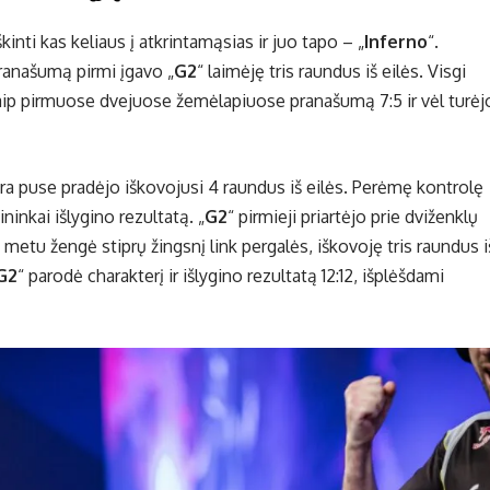
kinti kas keliaus į atkrintamąsias ir juo tapo – „
Inferno
“.
pranašumą pirmi įgavo „
G2
“ laimėję tris raundus iš eilės. Visgi
aip pirmuose dvejuose žemėlapiuose pranašumą 7:5 ir vėl turėj
tra puse pradėjo iškovojusi 4 raundus iš eilės. Perėmę kontrolę
ninkai išlygino rezultatą. „
G2
“ pirmieji priartėjo prie dviženklų
metu žengė stiprų žingsnį link pergalės, iškovoję tris raundus i
G2
“ parodė charakterį ir išlygino rezultatą 12:12, išplėšdami