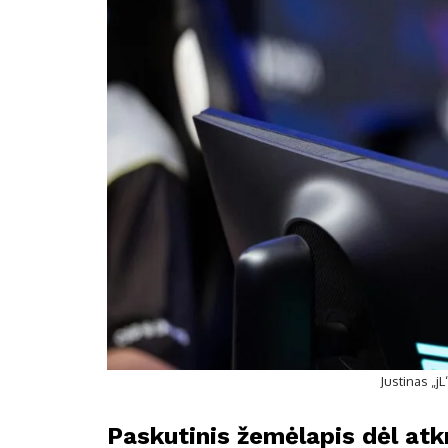
Justinas „j
Paskutinis žemėlapis dėl at