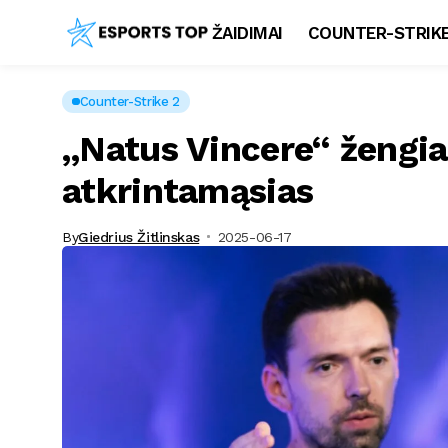
ŽAIDIMAI
COUNTER-STRIKE
Counter-Strike 2
„Natus Vincere“ žengia
atkrintamąsias
By
Giedrius Žitlinskas
2025-06-17