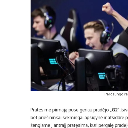
Pergalingo r
Pratęsime pirmają puse geriau pradėjo „
G2
“ įsi
bet priešininkai sėkmingai apsigynė ir atsidūrė 
žengiame į antrajį pratęsima, kuri pergalę pradėj