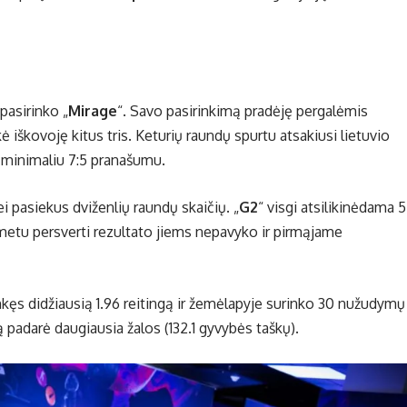
 pasirinko „
Mirage
“. Savo pasirinkimą pradėję pergalėmis
 iškovoję kitus tris. Keturių raundų spurtu atsakiusi lietuvio
minimaliu 7:5 pranašumu.
ei pasiekus dviženlių raundų skaičių. „
G2
“ visgi atsilikinėdama 5
 metu persverti rezultato jiems nepavyko ir pirmąjame
ęs didžiausią 1.96 reitingą ir žemėlapyje surinko 30 nužudymų
dą padarė daugiausia žalos (132.1 gyvybės taškų).