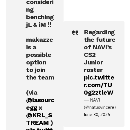
consideri
ng
benching
jL & iM ‼️
Regarding
makazze
the future
is a
of NAVI’s
possible
CS2
option
Junior
to join
roster
the team
pic.twitte
r.com/TU
(via
0g2ztleW
@lasourc
— NAVI
egg
x
(@natusvincere)
@KRL_S
June 30, 2025
TREAM
)