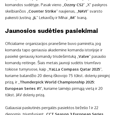
komandos sudėtyje. Pasak vieno „
Ozzny CS2
“ „X“ paskyros
skelbiančios „
Counter Strike
“ naujienas, „
NAVI
“ svarsto
pakeisti Justiną „
jL
“ Lekavičių ir Mihai „
iM
“ Ivaną.
Jaunosios sudėties pasiekimai
Oficialiame organizacijos pranešime buvo paminėta, jog
komanda tapo geriausia akademine komanda istorijoje ir
pasiekė geriausių komandų trisdešimtuką „
Valve
“ pasaulio
komandų reitinge. Šiais metais jaunoji sudėtis triumfavo
tokiose turnyruose, kaip „
YaLLa Compass Qatar 2025
“,
kuriame balandžio 20 dieną iškovojo 75 tūkst. dolerių piniginį
prizą, ir „
Thunderpick World Championship 2025:
European Series #1
“, kuriame laimėjo pirmąją vietą ir 20
tūkst. JAV dolerių prizą.
Galiausiai paskutinės pergalės pasiektos birželio 1 ir 22
dienomis, triumfuojant „
CCT Season 3 European Series