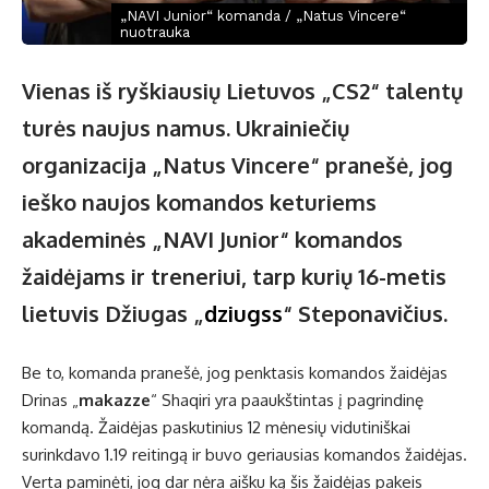
„NAVI Junior“ komanda / „Natus Vincere“
nuotrauka
Vienas iš ryškiausių Lietuvos „CS2“ talentų
turės naujus namus. Ukrainiečių
organizacija „Natus Vincere“ pranešė, jog
ieško naujos komandos keturiems
akademinės „NAVI Junior“ komandos
žaidėjams ir treneriui, tarp kurių 16-metis
lietuvis Džiugas „
dziugss
“ Steponavičius.
Be to, komanda pranešė, jog penktasis komandos žaidėjas
Drinas „
makazze
“ Shaqiri yra paaukštintas į pagrindinę
komandą. Žaidėjas paskutinius 12 mėnesių vidutiniškai
surinkdavo 1.19 reitingą ir buvo geriausias komandos žaidėjas.
Verta paminėti, jog dar nėra aišku ką šis žaidėjas pakeis