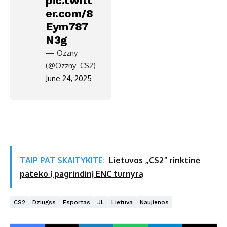
pic.twitt
er.com/8
Eym787
N3g
— Ozzny
(@Ozzny_CS2)
June 24, 2025
TAIP PAT SKAITYKITE:
Lietuvos „CS2“ rinktinė
pateko į pagrindinį ENC turnyrą
CS2
Dziugss
Esportas
JL
Lietuva
Naujienos