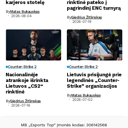
karjeros stotelę
rinktinė pateko į
pagrindinį ENC turnyrą
By
Matas Bukauskas
2026-08-04
By
Giedrius Žitlinskas
2026-07-19
Counter-Strike 2
Counter-Strike 2
Nacionalinėje
Lietuvis prisijungė prie
atrankoje išrinkta
legendinės „Counter-
Lietuvos „CS2“
Strike” organizacijos
rinktinė
By
Matas Bukauskas
2026-07-02
By
Giedrius Žitlinskas
2026-07-16
MB „Esports Top“ Įmonės kodas: 306142568