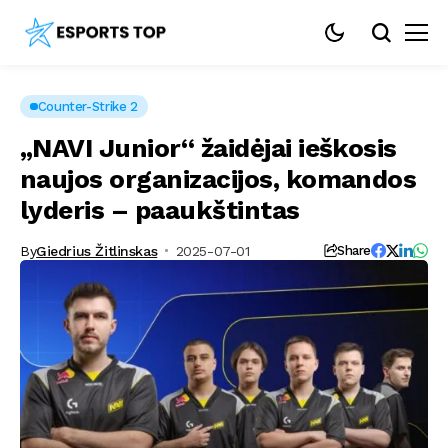
Counter-Strike 2
„NAVI Junior“ žaidėjai ieškosis
naujos organizacijos, komandos
lyderis – paaukštintas
By
Giedrius Žitlinskas
2025-07-01
Share