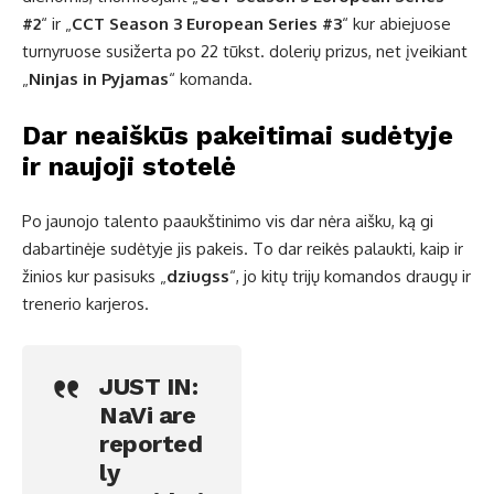
#2
“ ir „
CCT Season 3 European Series #3
“ kur abiejuose
turnyruose susižerta po 22 tūkst. dolerių prizus, net įveikiant
„
Ninjas in Pyjamas
“ komanda.
Dar neaiškūs pakeitimai sudėtyje
ir naujoji stotelė
Po jaunojo talento paaukštinimo vis dar nėra aišku, ką gi
dabartinėje sudėtyje jis pakeis. To dar reikės palaukti, kaip ir
žinios kur pasisuks „
dziugss
“, jo kitų trijų komandos draugų ir
trenerio karjeros.
JUST IN:
NaVi are
reported
ly