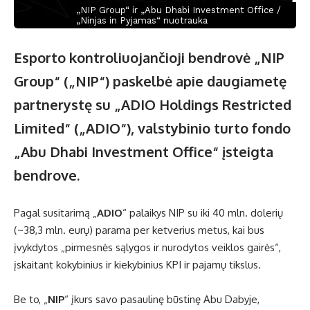
„NIP Group“ ir „Abu Dhabi Investment Office /
„Ninjas in Pyjamas“ nuotrauka
Esporto kontroliuojančioji bendrovė „NIP
Group“ („NIP“) paskelbė apie daugiametę
partnerystę su „ADIO Holdings Restricted
Limited“ („ADIO“), valstybinio turto fondo
„Abu Dhabi Investment Office“ įsteigta
bendrove.
Pagal susitarimą „
ADIO
“ palaikys NIP su iki 40 mln. dolerių
(~38,3 mln. eurų) parama per ketverius metus, kai bus
įvykdytos „pirmesnės sąlygos ir nurodytos veiklos gairės“,
įskaitant kokybinius ir kiekybinius KPI ir pajamų tikslus.
Be to, „
NIP
“ įkurs savo pasaulinę būstinę Abu Dabyje,