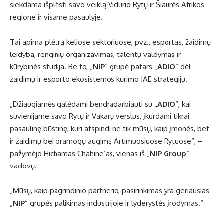
siekdama išplėsti savo veiklą Vidurio Rytų ir Šiaurės Afrikos
regione ir visame pasaulyje.
Tai apima plėtrą keliose sektoriuose, pvz., esportas, žaidimų
leidyba, renginių organizavimas, talentų valdymas ir
kūrybinės studija. Be to, „
NIP
“ grupė patars „
ADIO
“ dėl
žaidimų ir esporto ekosistemos kūrimo JAE strategijų.
„Džiaugiamės galėdami bendradarbiauti su „
ADIO
“, kai
suvienijame savo Rytų ir Vakarų verslus, įkurdami tikrai
pasaulinę būstinę, kuri atspindi ne tik mūsų, kaip įmonės, bet
ir žaidimų bei pramogų augimą Artimuosiuose Rytuose“, –
pažymėjo Hichamas Chahine’as, vienas iš „
NIP Group
“
vadovų.
„Mūsų, kaip pagrindinio partnerio, pasirinkimas yra geriausias
„
NIP
“ grupės palikimas industrijoje ir lyderystės įrodymas.“