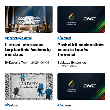
Interviu
Žaidimai
Žaidimai
Lietuvai atstovaus
Paskelbti nacionalinės
tarptautinis šachmatų
esporto taurės
meistras
treneriai
By
Esports Top
2026-06-08
By
Matas Bukauskas
2026-04-23
Žaidimai
Žaidimai