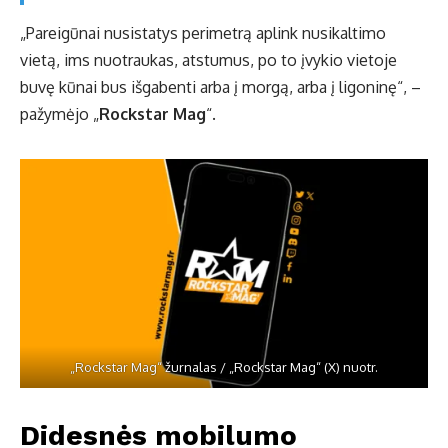
„Pareigūnai nusistatys perimetrą aplink nusikaltimo
vietą, ims nuotraukas, atstumus, po to įvykio vietoje
buvę kūnai bus išgabenti arba į morgą, arba į ligoninę“, –
pažymėjo „
Rockstar Mag
“.
„Rockstar Mag“ žurnalas / „Rockstar Mag“ (X) nuotr.
Didesnės mobilumo