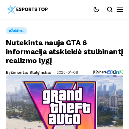
Žaidimai
Nutekinta nauja GTA 6
informacija atskleidė stulbinantį
realizmo lygį
By
Eimantas Stulginskas
2025-01-09
Share