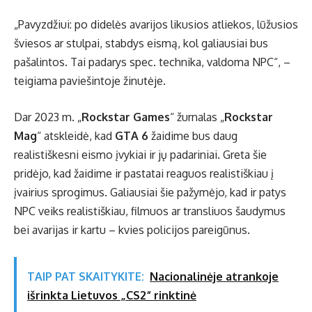
„Pavyzdžiui: po didelės avarijos likusios atliekos, lūžusios
šviesos ar stulpai, stabdys eismą, kol galiausiai bus
pašalintos. Tai padarys spec. technika, valdoma NPC“, –
teigiama paviešintoje žinutėje.
Dar 2023 m. „
Rockstar Games
“ žurnalas „
Rockstar
Mag
“ atskleidė, kad
GTA 6
žaidime bus daug
realistiškesni eismo įvykiai ir jų padariniai. Greta šie
pridėjo, kad žaidime ir pastatai reaguos realistiškiau į
įvairius sprogimus. Galiausiai šie pažymėjo, kad ir patys
NPC veiks realistiškiau, filmuos ar transliuos šaudymus
bei avarijas ir kartu – kvies policijos pareigūnus.
TAIP PAT SKAITYKITE:
Nacionalinėje atrankoje
išrinkta Lietuvos „CS2“ rinktinė