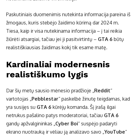
Paskutiniais duomenimis nutekinta informacija pareina iš
žmogaus, kuris stebėjo žaidimo kūrimą dar 2024 m.
Tiesa, kaip ir visa nutekinama informacija – į tai reikia
žiūrėti atsargiai, tačiau jei ji pasitvirtintų –
GTA 6
būtų
realistiškiausias žaidimas kokį tik esame matę.
Kardinaliai modernesnis
realistiškumo lygis
Dar šių metų sausio mėnesio pradžioje „
Reddit
“
vartotojas „
Pebblestar
“ paskelbė žinutę teigdamas, kad
yra susijęs su
GTA 6
kūrėjų komanda. Šį įrašą ilgai
netrukus pašalino patys moderatoriai, tačiau
GTA 6
gandų apžvalgininkas „
Cyber Boi
“ suspėjo padaryti
ekrano nuotrauką ir vėliau ją analizavo savo „
YouTube
“