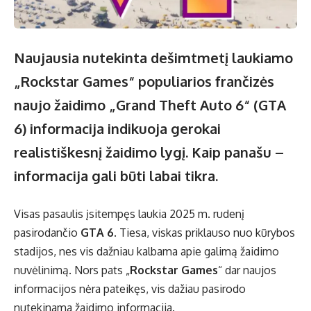
Naujausia nutekinta dešimtmetį laukiamo
„Rockstar Games“ populiarios frančizės
naujo žaidimo „Grand Theft Auto 6“ (GTA
6) informacija indikuoja gerokai
realistiškesnį žaidimo lygį. Kaip panašu –
informacija gali būti labai tikra.
Visas pasaulis įsitempęs laukia 2025 m. rudenį
pasirodančio
GTA 6
. Tiesa, viskas priklauso nuo kūrybos
stadijos, nes vis dažniau kalbama apie galimą žaidimo
nuvėlinimą. Nors pats „
Rockstar Games
“ dar naujos
informacijos nėra pateikęs, vis dažiau pasirodo
nutekinama žaidimo informacija.