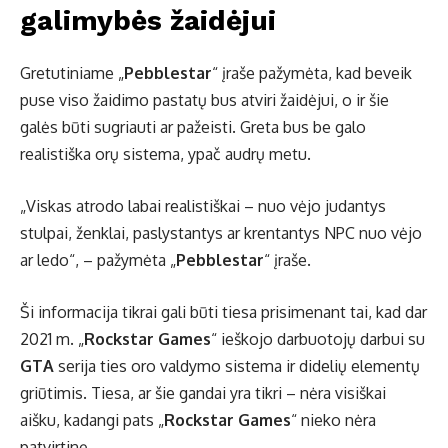
galimybės žaidėjui
Gretutiniame „
Pebblestar
“ įraše pažymėta, kad beveik
puse viso žaidimo pastatų bus atviri žaidėjui, o ir šie
galės būti sugriauti ar pažeisti. Greta bus be galo
realistiška orų sistema, ypač audrų metu.
„Viskas atrodo labai realistiškai – nuo vėjo judantys
stulpai, ženklai, paslystantys ar krentantys NPC nuo vėjo
ar ledo“, – pažymėta „
Pebblestar
“ įraše.
Ši informacija tikrai gali būti tiesa prisimenant tai, kad dar
2021 m. „
Rockstar Games
“ ieškojo darbuotojų darbui su
GTA
serija ties oro valdymo sistema ir didelių elementų
griūtimis. Tiesa, ar šie gandai yra tikri – nėra visiškai
aišku, kadangi pats „
Rockstar Games
“ nieko nėra
patvirtinę.