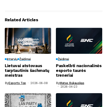
Related Articles
Interviu
Žaidimai
Žaidimai
Lietuvai atstovaus
Paskelbti nacionalinės
tarptautinis šachmatų
esporto taurės
meistras
treneriai
By
Esports Top
2026-06-08
By
Matas Bukauskas
2026-04-23