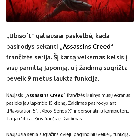
„Ubisoft“ galiausiai paskelbė, kada
pasirodys sekanti „
Assassins Creed
“
frančizės serija. Šį kartą veiksmas kelsis į
visų pamiltą Japoniją, o į žaidimą sugrįžta
beveik 9 metus laukta funkcija.
Naujasis „
Assassins Creed
“ frančizės kūrinys mūsų ekranus
pasieks jau lapkričio 15 dieną. Žaidimas pasirodys ant
„Playstation 5“, „Xbox Series X“ ir personalinių kompiuterių.
Tai jau 14-tas šios frančizės žaidimas.
Naujausia serija sugrąžins dviejų pagrindinių veikėjų funkciją.