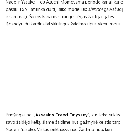
Naoe ir Yasuke – du Azuchi-Momoyama periodo kariai, kurie
pasak „
IGN
“ atitinka du tų laiko modelius:
shinobi
galvažudį
ir samurajų. Šiems kariams sujungus jėgas žaidėjai galės
išbandyti du kardinaliai skirtingus žaidimo tipus vienu metu.
Priešingai, nei „
Assasins Creed Odyssey
“, kur teko rinktis
savo žaidėjo kelią, šiame žaidime bus galimybė keistis tarp
Naoe ir Yasuke. Viskas priklausys nuo žaidimo tipo, kurį