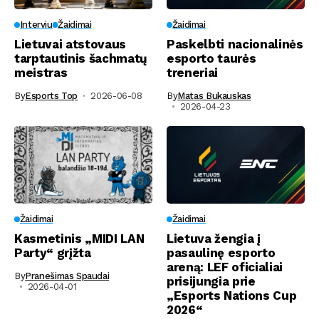
Interviu
Žaidimai
Žaidimai
Lietuvai atstovaus
Paskelbti nacionalinės
tarptautinis šachmatų
esporto taurės
meistras
treneriai
By
Esports Top
2026-06-08
By
Matas Bukauskas
2026-04-23
Žaidimai
Žaidimai
Kasmetinis „MIDI LAN
Lietuva žengia į
Party“ grįžta
pasaulinę esporto
areną: LEF oficialiai
By
Pranešimas Spaudai
prisijungia prie
2026-04-01
„Esports Nations Cup
2026“