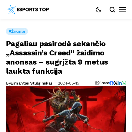
Žaidimai
Pagaliau pasirodė sekančio
„Assassin’s Creed“ žaidimo
anonsas – sugrįžta 9 metus
laukta funkcija
By
Eimantas Stulginskas
2024-05-15
Share