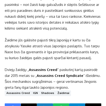
pasirinksi – nori žaisti kaip galvažudis ir slėptis šešėliuose ar
eiti pro paradines duris ir pasitelkiant sunkiuosius ginklus
nukauti didelį kiekį priešų – visa tai tavo rankose. Kiekvienas
veikėjas turės savo istorijos detales ir reikalaus atskiro lygių
kėlimo siekiant atrakinti visą potencialą.
Žaidime jūs galėsite pajusti tikrą Japoniją ir kartu su čia
atvykusiu Yasuke atrasti visas Japonijos paslaptis. Tuo tarpu
Naoe bus čia gyvenantis ir Iga provincijai priklausantis karys,
su kuriuo žaidėjas galės pajusti sparčiai kintantį pasaulį.
Dviejų žaidėjų „
Assassins Creed
“ paskutinį kartą pasirodė
dar 2015 metais su „
Assassins Creed Syndicate
“ išleidimu.
Šios mechanikos sugrąžinimas – gerai vertinamas žingsnis
greta fanų ilgai laukto Japonijos regiono.
Assassins Creed
IGN
Shadows
Žaidimai