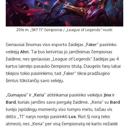
2016 m. „SKT T1“ čempionai / „League of Legends“ nuotr.
Geriausiai žinomas viso esporto žaidėjas „
Faker
“ pasirinko
veikėją
Ahri
. Tai bus ketvirtas jo įamžinimas čempionas
žaidime, nes geriausias „League of Legends“ žaidėjas jau 4
kartus laimėjo pasaulio čempiono titulą. Daugelis fanų labai
tikėjosi tokio pasirinkimo, tad „Faker“ tikrai pradžiugino
šimtus tūkstančių savo sekėjų.
„
Gumayusi
“ ir „
Keria
“ atitinkamai pasirinko veikėjus
Jinx
ir
Bard
, kuriais įamžins savo pergalę žaidime. „Keria“ su
Bard
turėjo įspūdingų momentų viso turnyro metu, tačiau vis
dėlto „T1“ narys norėjo pasirinkti
Lux
. Riot šį norą teko
atmesti, nes „Keria“ per visą čempionatą nė karto nežaidė