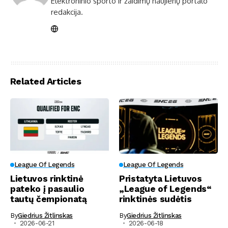
Elektroninio sporto ir žaidimų naujienų portalo
redakcija.
Related Articles
League Of Legends
League Of Legends
Lietuvos rinktinė
Pristatyta Lietuvos
pateko į pasaulio
„League of Legends“
tautų čempionatą
rinktinės sudėtis
By
Giedrius Žitlinskas
By
Giedrius Žitlinskas
2026-06-21
2026-06-18