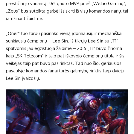
prestižinį jo variantą. Dėl gauto MVP prieš „
Weibo Gaming
“,
„Zeus“ bus suteikta garbė išsiskirti iš visų komandos narių, tai
įamžinant žaidime.
„
Oner
“ tuo tarpu pasirinko vieną įdomiausių ir mechaniškai
sunkiausių čempionų –
Lee Sin
. Iš tikrųjų
Lee Sin
su „T1“
spalvomis jau egzistuoja žaidime – 2016 „T1“ buvo žinoma
kaip „
SK Telecom
“ ir taip pat iškovojo čempionų titulą ir šis
veikėjas taip pat buvo pasirinktas. Tad nuo šiol geriausios
pasaulyje komandos fanai turės galimybę rinktis tarp dviejų
Lee Sin įvaizdžių.