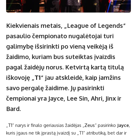
Kiekvienais metais, „League of Legends“
pasaulio čempionato nugalėtojai turi
galimybę išsirinkti po vieną veikėją iš
žaidimo, kuriam bus suteiktas įvaizdis
pagal žaidėjų norus. Ketvirtą kartą titulą
iškovoję „
T1
“ jau atskleidė, kaip įamžins
savo pergalę žaidime. Jų pasirinkti
čempionai yra Jayce, Lee Sin, Ahri, Jinx ir
Bard.
„
T1
“ narys ir finalo geriausias žaidėjas „
Zeus
“ pasirinko
Jayce
,
kuris įgaus ne tik įprastą įvaizdį su „T1“ atributiką, bet dar ir