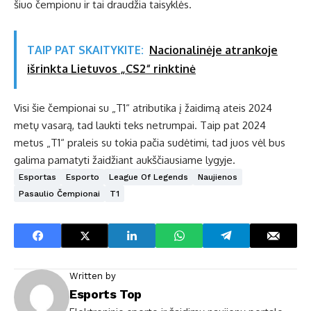
šiuo čempionu ir tai draudžia taisyklės.
TAIP PAT SKAITYKITE:
Nacionalinėje atrankoje
išrinkta Lietuvos „CS2“ rinktinė
Visi šie čempionai su „T1“ atributika į žaidimą ateis 2024
metų vasarą, tad laukti teks netrumpai. Taip pat 2024
metus „T1“ praleis su tokia pačia sudėtimi, tad juos vėl bus
galima pamatyti žaidžiant aukščiausiame lygyje.
Esportas
Esporto
League Of Legends
Naujienos
Pasaulio Čempionai
T1
Written by
Esports Top