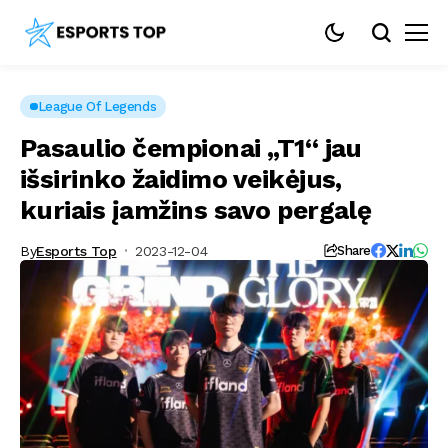
League Of Legends
Pasaulio čempionai „T1“ jau
išsirinko žaidimo veikėjus,
kuriais įamžins savo pergalę
By
Esports Top
2023-12-04
Share