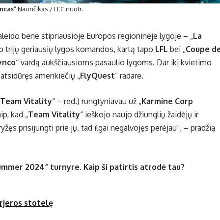
ncas
“ Naunčikas / LEC nuotr.
leido bene stipriausioje Europos regioninėje lygoje – „
La
arp trijų geriausių lygos komandos, kartą tapo
LFL
bei „
Coupe d
ynco
“ vardą aukščiausioms pasaulio lygoms. Dar iki kvietimo
atsidūręs amerikiečių „
FlyQuest
“ radare.
Team Vitality
“ – red.) rungtyniavau už „
Karmine Corp
ip, kad „
Team Vitality
“ ieškojo naujo džiunglių žaidėjų ir
ęs prisijungti prie jų, tad ilgai negalvojęs perėjau“, – pradžią
ummer 2024“ turnyre. Kaip ši patirtis atrodė tau?
arjeros stotelę