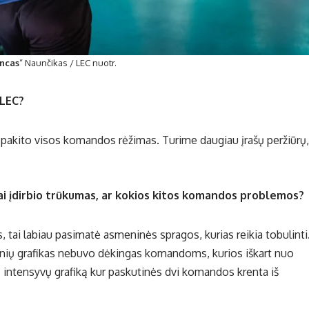
ncas
“ Naunčikas / LEC nuotr.
 LEC?
pakito visos komandos rėžimas. Turime daugiau įrašų peržiūrų,
tai įdirbio trūkumas, ar kokios kitos komandos problemos?
, tai labiau pasimatė asmeninės spragos, kurias reikia tobulinti
nių grafikas nebuvo dėkingas komandoms, kurios iškart nuo
ų intensyvų grafiką kur paskutinės dvi komandos krenta iš