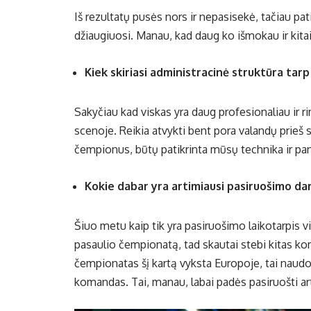
Iš rezultatų pusės nors ir nepasisekė, tačiau pati 
džiaugiuosi. Manau, kad daug ko išmokau ir kitai
Kiek skiriasi administracinė struktūra tarp
Sakyčiau kad viskas yra daug profesionaliau ir ri
scenoje. Reikia atvykti bent pora valandų prie
čempionus, būtų patikrinta mūsų technika ir pan
Kokie dabar yra artimiausi pasiruošimo dar
Šiuo metu kaip tik yra pasiruošimo laikotarpis v
pasaulio čempionatą, tad skautai stebi kitas kom
čempionatas šį kartą vyksta Europoje, tai naud
komandas. Tai, manau, labai padės pasiruošti a