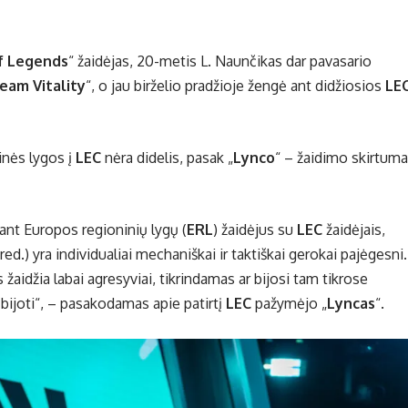
f Legends
“ žaidėjas, 20-metis L. Naunčikas dar pavasario
eam Vitality
“, o jau birželio pradžioje žengė ant didžiosios
LE
ninės lygos į
LEC
nėra didelis, pasak „
Lynco
“ – žaidimo skirtum
inant Europos regioninių lygų (
ERL
) žaidėjus su
LEC
žaidėjais,
d.) yra individualiai mechaniškai ir taktiškai gerokai pajėgesni.
s žaidžia labai agresyviai, tikrindamas ar bijosi tam tikrose
ų bijoti“, – pasakodamas apie patirtį
LEC
pažymėjo „
Lyncas
“.