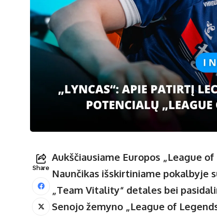
Aukščiausiame Europos „League of L
Share
Naunčikas išskirtiniame pokalbyje 
„Team Vitality“ detales bei pasidalin
Senojo žemyno „League of Legends