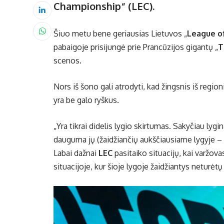
Championship“ (LEC).
Šiuo metu bene geriausias Lietuvos „
League o
pabaigoje prisijungė prie Prancūzijos gigantų „
T
scenos.
Nors iš šono gali atrodyti, kad žingsnis iš regio
yra be galo ryškus.
„Yra tikrai didelis lygio skirtumas. Sakyčiau lyg
dauguma jų (žaidžiančių aukščiausiame lygyje – re
Labai dažnai
LEC
pasitaiko situacijų, kai varžova
situacijoje, kur šioje lygoje žaidžiantys neturėt