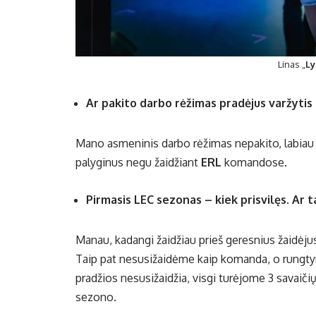
Linas „
Ly
Ar pakito darbo rėžimas pradėjus varžytis
Mano asmeninis darbo rėžimas nepakito, labiau 
palyginus negu žaidžiant
ERL
komandose.
Pirmasis LEC sezonas – kiek prisvilęs. Ar 
Manau, kadangi žaidžiau prieš geresnius žaidėjus
Taip pat nesusižaidėme kaip komanda, o rungty
pradžios nesusižaidžia, visgi turėjome 3 savaiči
sezono.