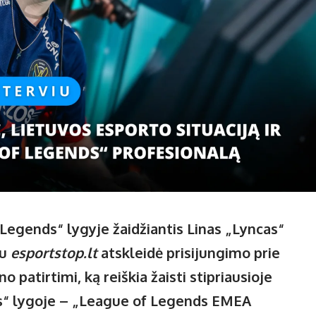
egends“ lygyje žaidžiantis Linas „Lyncas“
su
esportstop.lt
atskleidė prisijungimo prie
o patirtimi, ką reiškia žaisti stipriausioje
“ lygoje – „League of Legends EMEA