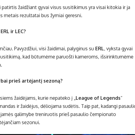
patirtis žaidžiant gyvai visus susitikimus yra visai kitokia ir ja
s metais rezultatai bus žymiai geresni.
 ERL ir LEC?
mčiau. Pavyzdžiui, visi žaidimai, palyginus su
ERL
, vyksta gyvai
š susitikimą, kad būtumėme paruošti kameroms, išsirinktumėme
.
bai prieš artėjantį sezoną?
isiems žaidėjams, kurie nepateko į „
League of Legends
“
andas ir žaidėjus, dėliojama sudėtis. Taip pat, kadangi pasauli
ojamės galimybe treniruotis prieš pasaulio čempionato
rtėjančiam sezonui.