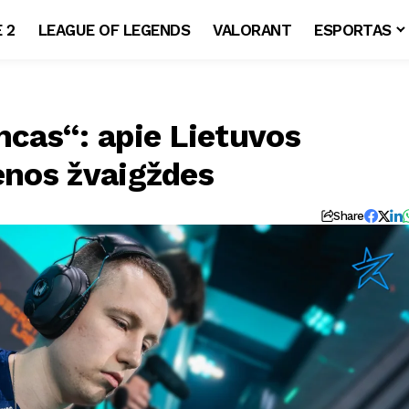
 2
LEAGUE OF LEGENDS
VALORANT
ESPORTAS
ncas“: apie Lietuvos
enos žvaigždes
Share