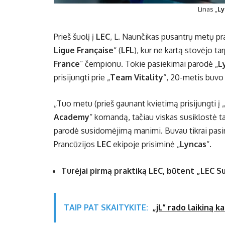
Linas „
Ly
Prieš šuolį į
LEC
, L. Naunčikas pusantrų metų pra
Ligue Française
“ (
LFL
), kur ne kartą stovėjo t
France
“ čempionu. Tokie pasiekimai parodė „
L
prisijungti prie „
Team Vitality
“, 20-metis buvo 
„Tuo metu (prieš gaunant kvietimą prisijungti į „
Academy
“ komandą, tačiau viskas susiklostė ta
parodė susidomėjimą manimi. Buvau tikrai pasiryž
Prancūzijos
LEC
ekipoje prisiminė „
Lyncas
“.
Turėjai pirmą praktiką LEC, būtent „LEC S
TAIP PAT SKAITYKITE:
„jL” rado laikiną k