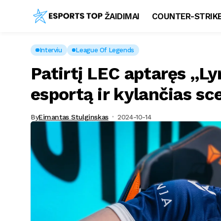
ŽAIDIMAI
COUNTER-STRIKE
Interviu
League Of Legends
Patirtį LEC aptaręs „Ly
esportą ir kylančias sc
By
Eimantas Stulginskas
2024-10-14