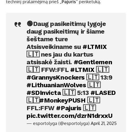
techninį pralaimėjimą prieš „
Pajuris
“ penketuką.
🟢Daug pasikeitimų lygoje
daug pasikeitimų ir šiame
šeštame ture
Atsisveikiname su
#LTMIX
🇱🇹 nes jau du kartus
atsisakė žaisti.
#Gentlemen
🇱🇹 FFW:FFL
#LTMIX
🇱🇹
#GrannysKnockers
🇱🇹 13:9
#LithuanianWolves
🇱🇹
#SDInvicta
🇱🇹 5:13
#LASED
🇱🇹
#MonkeyPUSH
🇱🇹
FFL:FFW
#Pajuris
🇱🇹
pic.twitter.com/dzrN1drxxU
— esportolyga (@esportolyga)
April 21, 2025