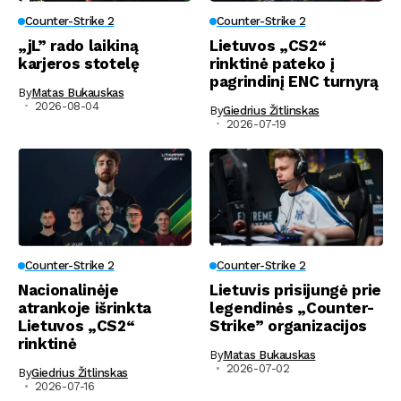
Counter-Strike 2
Counter-Strike 2
„jL” rado laikiną
Lietuvos „CS2“
karjeros stotelę
rinktinė pateko į
pagrindinį ENC turnyrą
By
Matas Bukauskas
2026-08-04
By
Giedrius Žitlinskas
2026-07-19
Counter-Strike 2
Counter-Strike 2
Nacionalinėje
Lietuvis prisijungė prie
atrankoje išrinkta
legendinės „Counter-
Lietuvos „CS2“
Strike” organizacijos
rinktinė
By
Matas Bukauskas
2026-07-02
By
Giedrius Žitlinskas
2026-07-16