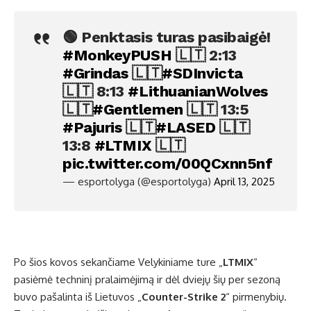
🟢 Penktasis turas pasibaigė!
#MonkeyPUSH
🇱🇹 2:13
#Grindas
🇱🇹
#SDInvicta
🇱🇹 8:13
#LithuanianWolves
🇱🇹
#Gentlemen
🇱🇹 13:5
#Pajuris
🇱🇹
#LASED
🇱🇹
13:8
#LTMIX
🇱🇹
pic.twitter.com/00QCxnn5nf
— esportolyga (@esportolyga)
April 13, 2025
Po šios kovos sekančiame Velykiniame ture „
LTMIX
“
pasiėmė techninį pralaimėjimą ir dėl dviejų šių per sezoną
buvo pašalinta iš Lietuvos „
Counter-Strike 2
“ pirmenybių.