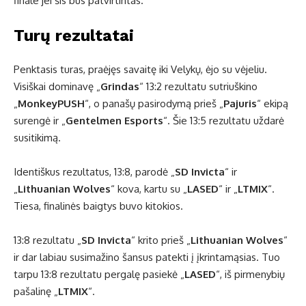
finale jei šis bus patvirtintas.
Turų rezultatai
Penktasis turas, praėjęs savaitę iki Velykų, ėjo su vėjeliu.
Visiškai dominavę „
Grindas
“ 13:2 rezultatu sutriuškino
„
MonkeyPUSH
“, o panašų pasirodymą prieš „
Pajuris
“ ekipą
surengė ir „
Gentelmen Esports
“. Šie 13:5 rezultatu uždarė
susitikimą.
Identiškus rezultatus, 13:8, parodė „
SD Invicta
“ ir
„
Lithuanian Wolves
“ kova, kartu su „
LASED
“ ir „
LTMIX
“.
Tiesa, finalinės baigtys buvo kitokios.
13:8 rezultatu „
SD Invicta
“ krito prieš „
Lithuanian Wolves
“
ir dar labiau susimažino šansus patekti į įkrintamąsias. Tuo
tarpu 13:8 rezultatu pergalę pasiekė „
LASED
“, iš pirmenybių
pašalinę „
LTMIX
“.