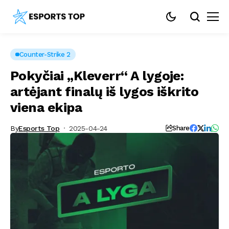
Counter-Strike 2
Pokyčiai „Kleverr“ A lygoje:
artėjant finalų iš lygos iškrito
viena ekipa
By
Esports Top
2025-04-24
Share