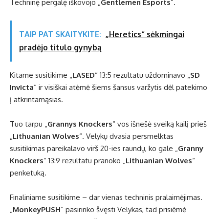
Techninę pergalę iškovojo „
Gentlemen Esports
“.
TAIP PAT SKAITYKITE:
„Heretics“ sėkmingai
pradėjo titulo gynybą
Kitame susitikime „
LASED
“ 13:5 rezultatu uždominavo „
SD
Invicta
“ ir visiškai atėmė šiems šansus varžytis dėl patekimo
į atkrintamąsias.
Tuo tarpu „
Grannys Knockers
“ vos išnešė sveiką kailį prieš
„
Lithuanian Wolves
“. Velykų dvasia persmelktas
susitikimas pareikalavo virš 20-ies raundų, ko gale „
Granny
Knockers
“ 13:9 rezultatu pranoko „
Lithuanian Wolves
“
penketuką.
Finaliniame susitikime – dar vienas techninis pralaimėjimas.
„
MonkeyPUSH
“ pasirinko švęsti Velykas, tad prisiėmė