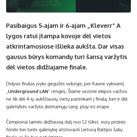
Pasibaigus 5-ajam ir 6-ajam „Kleverr“ A
lygos ratui įtampa kovoje dėl vietos
atkrintamosiose išlieka aukšta. Dar visas
gausus būrys komandų turi šansą varžytis
dėl vietos didžiajame finale.
Didysis finalas įvyks gegužės viduryje, per Kaune vyksiantį
„
Underground LAN
“ renginį. Šiame sezone ekipos varžosi
ne tik dėl 4-ių aukščiausių vietų patenkant į finalą, bet ir dėl
galimybės varžytis įkrintamųjų (ang. play-in) etape.
Čempionai laimės didžiausią dalį nuo 1,2 tūkst. eurų prizinio
fondo bei turės galimybę atstovauti Lietuvą Baltijos šalių