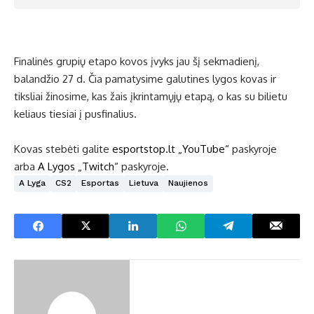
Finalinės grupių etapo kovos įvyks jau šį sekmadienį,
balandžio 27 d. Čia pamatysime galutines lygos kovas ir
tiksliai žinosime, kas žais įkrintamųjų etapą, o kas su bilietu
keliaus tiesiai į pusfinalius.
Kovas stebėti galite
esportstop.lt „YouTube“
paskyroje
arba
A Lygos „Twitch“
paskyroje.
A Lyga
CS2
Esportas
Lietuva
Naujienos