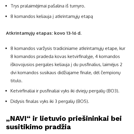
Trys pralaimėjimai pašalina iš turnyro.
8 komandos keliauja į atkrintamųjų etapą
Atkrintamųjų etapas: kovo 13-16 d.
8 komandos varžysis tradiciniame atkrintamųjų etape, kur
8 komandos pradeda kovas ketvirfinalyje, 4 komandos
iškovojusios pergales keliauja į du pusfinalius, laimėjus 2
dvi komandos susikaus didžiajame finale, dėl čempionų
titulo.
Ketvirfinaliai ir pusfinaliai vyks iki dviejų pergalių (BO3).
Didysis finalas vyks iki 3 pergalių (BO5).
„NAVI“ ir lietuvio priešininkai bei
susitikimo pradžia