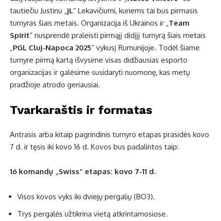
tautiečiu Justinu „
jL
“ Lekavičiumi, kuriems tai bus pirmasis
turnyras šiais metais. Organizacija iš Ukrainos ir „
Team
Spirit
“ nusprendė praleisti pirmąjį didįjį turnyrą šiais metais
„
PGL Cluj-Napoca 2025
“ vykusį Rumunijoje. Todėl šiame
turnyre pirmą kartą išvysime visas didžiausias esporto
organizacijas ir galėsime susidaryti nuomonę, kas metų
pradžioje atrodo geriausiai.
Tvarkaraštis ir formatas
Antrasis arba kitaip pagrindinis turnyro etapas prasidės kovo
7 d. ir tęsis iki kovo 16 d. Kovos bus padalintos taip:
16 komandų „Swiss“ etapas: kovo 7-11 d.
Visos kovos vyks iki dviejų pergalių (BO3).
Trys pergalės užtikrina vietą atkrintamosiose.