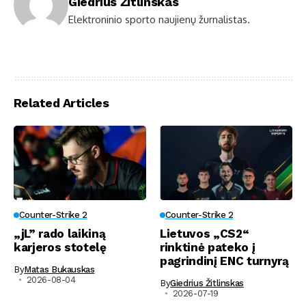
Giedrius Žitlinskas
Elektroninio sporto naujienų žurnalistas.
Related Articles
Counter-Strike 2
Counter-Strike 2
„jL” rado laikiną
Lietuvos „CS2“
karjeros stotelę
rinktinė pateko į
pagrindinį ENC turnyrą
By
Matas Bukauskas
2026-08-04
By
Giedrius Žitlinskas
2026-07-19