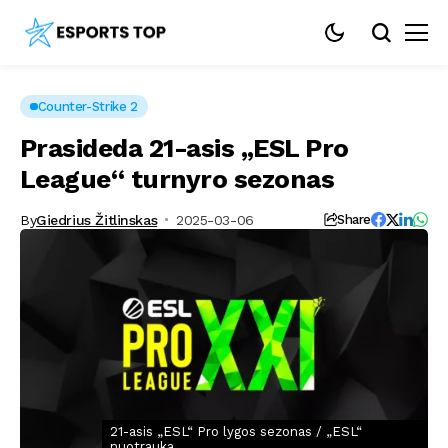
Counter-Strike 2
Prasideda 21-asis „ESL Pro
League“ turnyro sezonas
By
Giedrius Žitlinskas
2025-03-06
Share
21-asis „ESL“ Pro lygos sezonas / „ESL“
nuotrauka