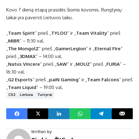
Kovo 7 dieną etapą prasidės šiomis kovomis. Rungtynių
laikai yra paversti Lietuvos laiku.
„
Team Spirit
“ prieš „
TYLOO
“ ir „
Team Vitality
“ prieš
„
MIBR
“ – 11:30 val.
„
The MongolZ
“ prieš „
GamerLegion
“ ir „
Eternal Fire
“
prieš „
3DMAX
“ – 14:00 val.
„
Natus Vincere
“ prieš „
SAW
“ ir „
MOUZ
“ prieš „
FURIA
“ –
16:30 val.
„
G2 Esports
“ prieš „
paiN Gaming
“ ir „
Team Falcons
“ prieš
„
Team Liquid
“ – 19:00 val.
CS2
Lietuva
Turnyrai
Written by