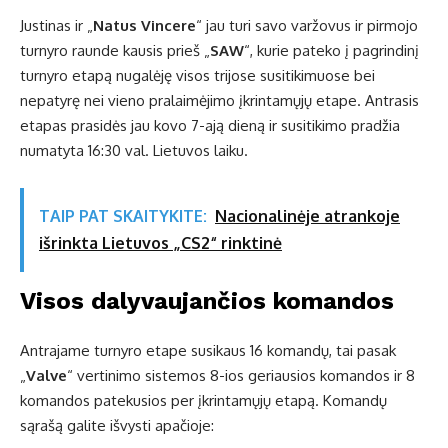
Justinas ir „
Natus Vincere
“ jau turi savo varžovus ir pirmojo
turnyro raunde kausis prieš „
SAW
“, kurie pateko į pagrindinį
turnyro etapą nugalėję visos trijose susitikimuose bei
nepatyrę nei vieno pralaimėjimo įkrintamųjų etape. Antrasis
etapas prasidės jau kovo 7-ają dieną ir susitikimo pradžia
numatyta 16:30 val. Lietuvos laiku.
TAIP PAT SKAITYKITE:
Nacionalinėje atrankoje
išrinkta Lietuvos „CS2“ rinktinė
Visos dalyvaujančios komandos
Antrajame turnyro etape susikaus 16 komandų, tai pasak
„
Valve
“ vertinimo sistemos 8-ios geriausios komandos ir 8
komandos patekusios per įkrintamųjų etapą. Komandų
sąrašą galite išvysti apačioje: