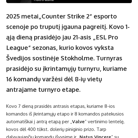
2025 metai„Counter Strike 2“ esporto
scenoje po truputį įgauna pagreitį. Kovo 1-
ąją dieną prasidėjo jau 21-asis „ESL Pro
League“ sezonas, kurio kovos vyksta
Švedijos sostinėje Stokholme. Turnyras
prasidėjo su įkrintamųjų turnyru, kuriame
16 komandų varžėsi dėl 8-ių vietų
antrajame turnyro etape.
Kovo 7 dieną prasidės antrasis etapas, kuriame 8-ios
komandos iš įkrintamųjų etapo ir 8 komandos patekusios
automatiškai į antrą etapą per „
Valve
“ vertinimo lentelę,
kovos dėl 400 tūkst. dolerių piniginio prizo. Tarp
dalyvaujančių komandų išvysime ir „
Natus Vincere
“ su