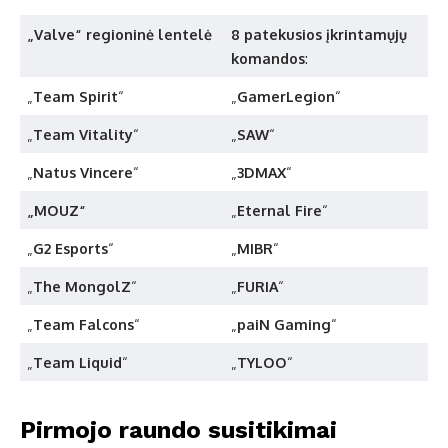
„Valve“ regioninė lentelė
8 patekusios įkrintamųjų
komandos
:
„
Team Spirit
“
„
GamerLegion
“
„
Team Vitality
“
„
SAW
“
„
Natus Vincere
“
„
3DMAX
“
„MOUZ“
„
Eternal Fire
“
„
G2 Esports
“
„
MIBR
“
„
The MongolZ
“
„
FURIA
“
„
Team Falcons
“
„
paiN Gaming
“
„
Team Liquid
“
„
TYLOO
“
Pirmojo raundo susitikimai