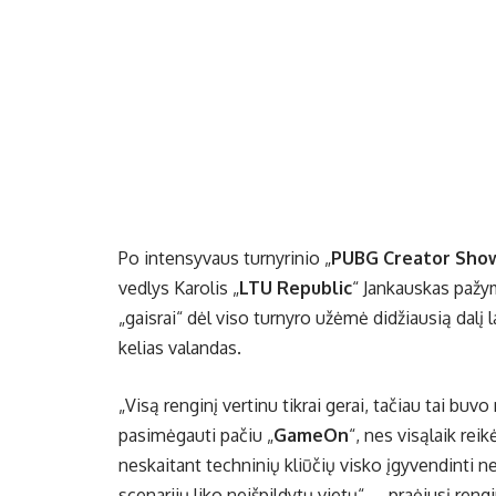
Po intensyvaus turnyrinio „
PUBG Creator Sh
vedlys Karolis „
LTU Republic
“ Jankauskas pažy
„gaisrai“ dėl viso turnyro užėmė didžiausią dalį
kelias valandas.
„Visą renginį vertinu tikrai gerai, tačiau tai bu
pasimėgauti pačiu „
GameOn
“, nes visąlaik rei
neskaitant techninių kliūčių visko įgyvendinti ne
scenarijų liko neišpildytų vietų“, – praėjusį reng