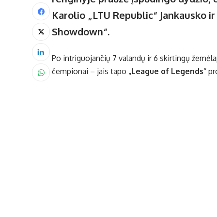
Karolio „LTU Republic“ Jankausko i
Showdown“.
Po intriguojančių 7 valandų ir 6 skirtingų žemėla
čempionai – jais tapo „
League of Legends
“ p