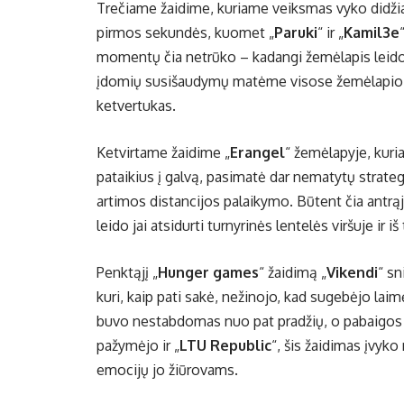
Trečiame žaidime, kuriame veiksmas vyko didži
pirmos sekundės, kuomet „
Paruki
“ ir „
Kamil3e
momentų čia netrūko – kadangi žemėlapis leido 
įdomių susišaudymų matėme visose žemėlapio d
ketvertukas.
Ketvirtame žaidime „
Erangel
“ žemėlapyje, kuri
pataikius į galvą, pasimatė dar nematytų strategi
artimos distancijos palaikymo. Būtent čia antrąjį
leido jai atsidurti turnyrinės lentelės viršuje ir iš
Penktąjį „
Hunger games
“ žaidimą „
Vikendi
“ sn
kuri, kaip pati sakė, nežinojo, kad sugebėjo lai
buvo nestabdomas nuo pat pradžių, o pabaigos ch
pažymėjo ir „
LTU Republic
“, šis žaidimas įvyko 
emocijų jo žiūrovams.