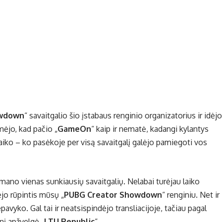
owdown
“ savaitgalio šio įstabaus renginio organizatorius ir idėj
mėjo, kad pačio „
GameOn
“ kaip ir nematė, kadangi kylantys
 laiko – ko pasėkoje per visą savaitgalį galėjo pamiegoti vos
vo mano vienas sunkiausių savaitgalių. Nelabai turėjau laiko
kėjo rūpintis mūsų „
PUBG Creator Showdown
“ renginiu. Net ir
pavyko. Gal tai ir neatsispindėjo transliacijoje, tačiau pagal
inį apžvelgė „
LTU Republic
“.