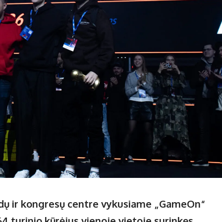
rodų ir kongresų centre vykusiame „GameOn“
4 turinio kūrėjus vienoje vietoje surinkęs