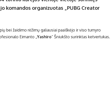
r jo komandos organizuotas „PUBG Creator
pių bei žaidimo rėžimų galiausiai paaiškėjo ir viso turnyro
rofesionalo Eimanto „
Yashiro
“ Šniukšto surinktas ketvertukas.