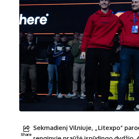
Sekmadienį Vilniuje, „Litexpo“ pa
Share
renginyje praūžė įspūdingo dydžio, 6