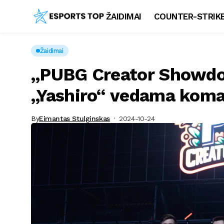
ŽAIDIMAI
COUNTER-STRIKE
Žaidimai
„PUBG Creator Showdo
„Yashiro“ vedama kom
By
Eimantas Stulginskas
2024-10-24