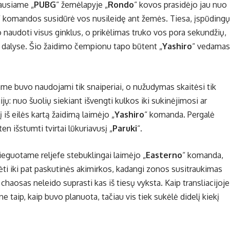
ausiame „
PUBG
“ žemėlapyje „
Rondo
“ kovos prasidėjo jau nuo
“ komandos susidūrė vos nusileidę ant žemės. Tiesa, įspūdingų
naudoti visus ginklus, o prikėlimas truko vos pora sekundžių,
alyse. Šio žaidimo čempionu tapo būtent „
Yashiro
“ vedamas
ame buvo naudojami tik snaiperiai, o nužudymas skaitėsi tik
jų: nuo šuolių siekiant išvengti kulkos iki sukinėjimosi ar
 iš eilės kartą žaidimą laimėjo „
Yashiro
“ komanda. Pergalė
 ten išstumti tvirtai lūkuriavusį „
Paruki
“.
ieguotame reljefe stebuklingai laimėjo „
Easterno
“ komanda,
mėti iki pat paskutinės akimirkos, kadangi zonos susitraukimas
aosas neleido suprasti kas iš tiesų vyksta. Kaip transliacijoje
ne taip, kaip buvo planuota, tačiau vis tiek sukėlė didelį kiekį