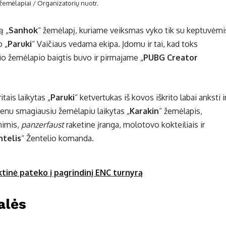
 žemėlapiai / Organizatorių nuotr.
ą „
Sanhok
“ žemėlapį, kuriame veiksmas vyko tik su keptuvėmi
o „
Paruki
“ Vaičiaus vedama ekipa. Įdomu ir tai, kad toks
 šio žemėlapio baigtis buvo ir pirmajame „
PUBG Creator
tais laikytas „
Paruki
“ ketvertukas iš kovos iškrito labai anksti i
ienu smagiausiu žemėlapiu laikytas „
Karakin
“ žemėlapis,
nimis,
panzerfaust
raketine įranga, molotovo kokteiliais ir
ntelis
“ Žentelio komanda.
ktinė pateko į pagrindinį ENC turnyrą
alės