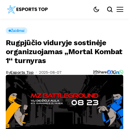
Žaidimai
Rugpjūčio viduryje sostinėje
organizuojamas „Mortal Kombat
1“ turnyras
By
Esports Top
2025-08-07
Share