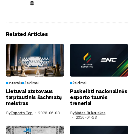
Related Articles
Interviu
Žaidimai
Žaidimai
Lietuvai atstovaus
Paskelbti nacionalinės
tarptautinis šachmatų
esporto taurės
meistras
treneriai
By
Esports Top
2026-06-08
By
Matas Bukauskas
2026-04-23