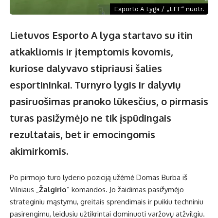
Esporto A Lyga / „LFF“ nuotr.
Lietuvos Esporto A lyga startavo su itin
atkakliomis ir įtemptomis kovomis,
kuriose dalyvavo stipriausi šalies
esportininkai. Turnyro lygis ir dalyvių
pasiruošimas pranoko lūkesčius, o pirmasis
turas pasižymėjo ne tik įspūdingais
rezultatais, bet ir emocingomis
akimirkomis.
Po pirmojo turo lyderio poziciją užėmė Domas Burba iš
Vilniaus „
Žalgirio
” komandos. Jo žaidimas pasižymėjo
strateginiu mąstymu, greitais sprendimais ir puikiu techniniu
pasirengimu, leidusiu užtikrintai dominuoti varžovų atžvilgiu.