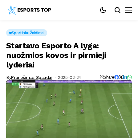
Sportiniai Žaidimai
Startavo Esporto A lyga:
nuožmios kovos ir pirmieji
lyderiai
By
Pranešimas Spaudai
2025-02-24
Share