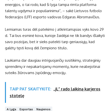
energijos, o tai rodo, kad ši lyga tampa rimta platforma
talentų ugdymui ir populiarinimui“, – sakė Lietuvos futbolo
federacijos (LFF) esporto vadovas Edgaras Abromavičius.
Lemiamas turas dėl patekimo į atkrintamąsias vyks kovo 29
d. Tai bus esminė kova, kurioje žaidėjai ne tik bandys išlaikyti
savo pozicijas, bet ir sieks patekti tarp geriausiųjų, kad
galėtų tęsti kovą dėl čempiono titulo.
Laukiama dar daugiau intriguojančių susitikimų, strateginių
sprendimų ir nepakartojamų momentų, kurie neabejotinai
suteiks žiūrovams įspūdingų emocijų.
TAIP PAT SKAITYKITE:
„jL” rado laikiną karjeros
stotelę
A Lyga
Esportas
Naujienos