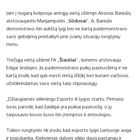
Jam į nugarą kvėpuoja antrąją vietą užėmęs Aironas Baniulis,
atstovaujantis Marijampolės „
Sūduvai
”. A. Baniulis
demonstravo itin aukštą lygį bei ne kartą pademonstravo
savo gebėjimą prisitaikyti prie įvairių situacijų rungtynių
metu.
Trečiąją vietą užėmė FA „
Šiauliai
“ , kuriems atstovauja
Edgar Jesilejev. Jis pademonstravo puikų pasiruošimą ir ne
kartą įrodė, kad gali mesti rimtą iššūkį bet kuriam varžovui,
užsitikrindamas savo vietą tarp stipriausiųjų.
„Džiaugiamės sėkmingu Esporto A lygos startu. Pirmasis
turas parodė, kad žaidėjai yra puikiai pasiruošę, o jų
tarpusavio kovos buvo itin įtemptos ir emocingos.
Tokios rungtynės tik įrodo, kad esporto lygis Lietuvoje auga
ir populiarėja. Kiekvienas dalyvis įdėjo daug pastangų ir