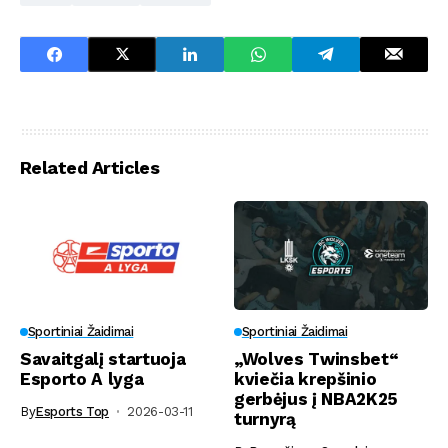
Related Articles
Sportiniai Žaidimai
Sportiniai Žaidimai
Savaitgalį startuoja
„Wolves Twinsbet“
Esporto A lyga
kviečia krepšinio
gerbėjus į NBA2K25
By
Esports Top
2026-03-11
turnyrą