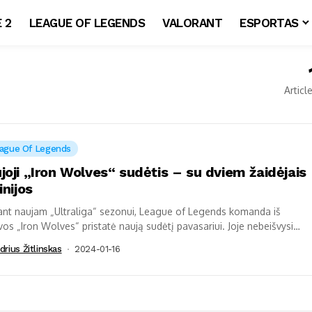
 2
LEAGUE OF LEGENDS
VALORANT
ESPORTAS
Articl
ague Of Legends
joji „Iron Wolves“ sudėtis – su dviem žaidėjais
inijos
ant naujam „Ultraliga“ sezonui, League of Legends komanda iš
vos „Iron Wolves“ pristatė naują sudėtį pavasariui. Joje nebeišvysime
ieno lietuvio, tačiau pamatysime...
drius Žitlinskas
2024-01-16