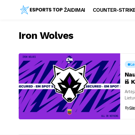
ŽAIDIMAI
COUNTER-STRIKE
Iron Wolves
Le
Nau
iš K
Artėj
Lietu
nei v
By
Gie