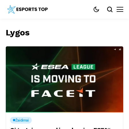
Lygos
Žaidimai