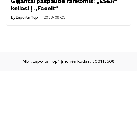
Gigantai paspaudė rankomis: „ESEA“
keliasi į „Faceit“
By
Esports Top
2023-06-23
MB „Esports Top“ Įmonės kodas: 306142568