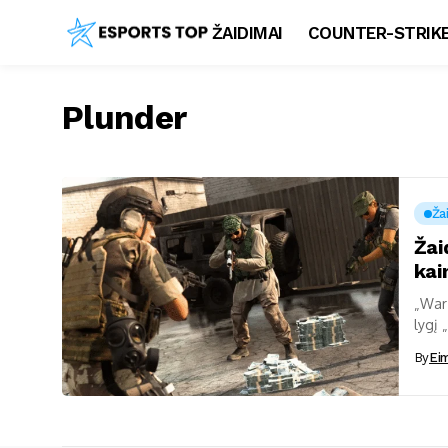
ŽAIDIMAI
COUNTER-STRIKE
Plunder
Ža
Žai
kai
„Warz
lygį 
siekia
By
Ei