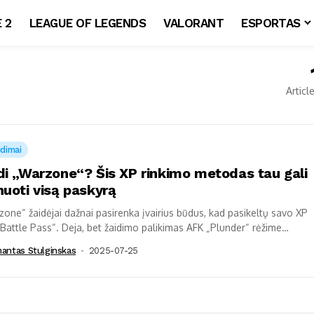
 2
LEAGUE OF LEGENDS
VALORANT
ESPORTAS
Articl
idimai
di „Warzone“? Šis XP rinkimo metodas tau gali
nuoti visą paskyrą
one“ žaidėjai dažnai pasirenka įvairius būdus, kad pasikeltų savo XP
„Battle Pass“. Deja, bet žaidimo palikimas AFK „Plunder“ rėžime
nt surinkti XP...
mantas Stulginskas
2025-07-25