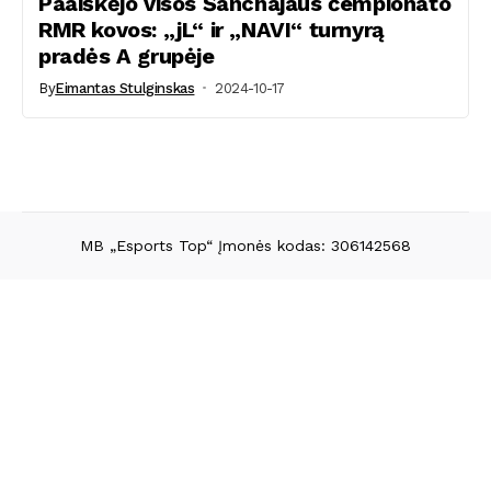
Paaiškėjo visos Šanchajaus čempionato
RMR kovos: „jL“ ir „NAVI“ turnyrą
pradės A grupėje
By
Eimantas Stulginskas
2024-10-17
MB „Esports Top“ Įmonės kodas: 306142568