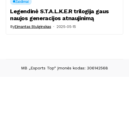
Žaidimai
Legendinė S.T.A.L.K.E.R trilogija gaus
naujos generacijos atnaujinimą
By
Eimantas Stulginskas
2025-05-15
MB „Esports Top“ Įmonės kodas: 306142568