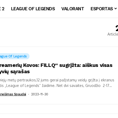
 2
LEAGUE OF LEGENDS
VALORANT
ESPORTAS
Articl
ague Of Legends
reamerių Kovos: FILLQ“ sugrįžta: aiškus visas
yvių sąrašas
iejų metų pertraukos,12 jums gerai pažįstamų veidų grįžta į ekranus
tis „League of Legends“ žaidime. Net dvi savaites, Gruodžio 2-17
mis, vyksiančiame...
anešimas Spaudai
2023-11-30