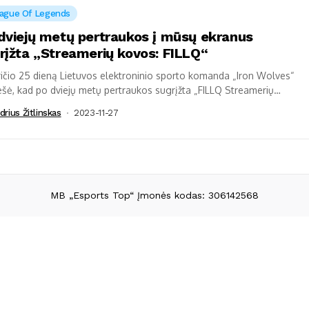
ague Of Legends
dviejų metų pertraukos į mūsų ekranus
rįžta „Streamerių kovos: FILLQ“
ičio 25 dieną Lietuvos elektroninio sporto komanda „Iron Wolves“
šė, kad po dviejų metų pertraukos sugrįžta „FILLQ Streamerių
“. Renginys vyks gruodžio 2-17...
drius Žitlinskas
2023-11-27
MB „Esports Top“ Įmonės kodas: 306142568