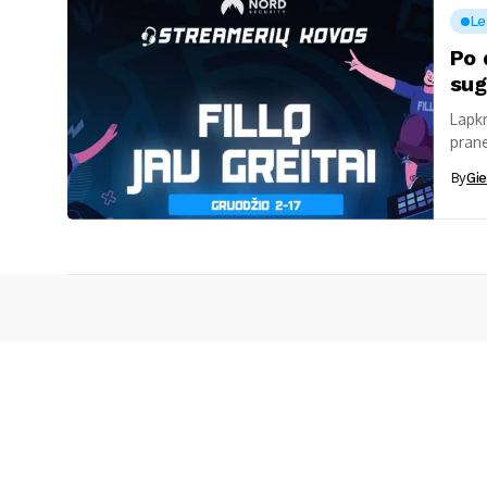
Le
Po 
sug
Lapkr
prane
kovos
By
Gie