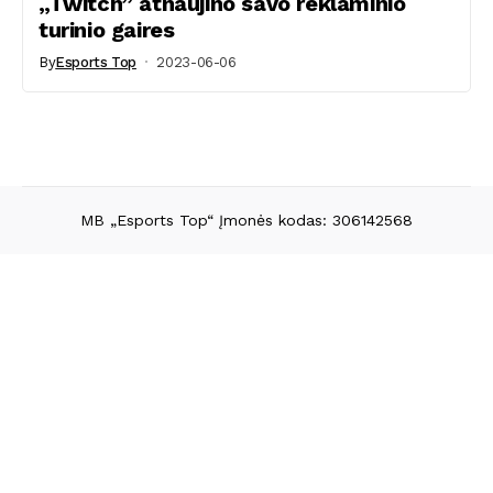
„Twitch” atnaujino savo reklaminio
turinio gaires
By
Esports Top
2023-06-06
MB „Esports Top“ Įmonės kodas: 306142568