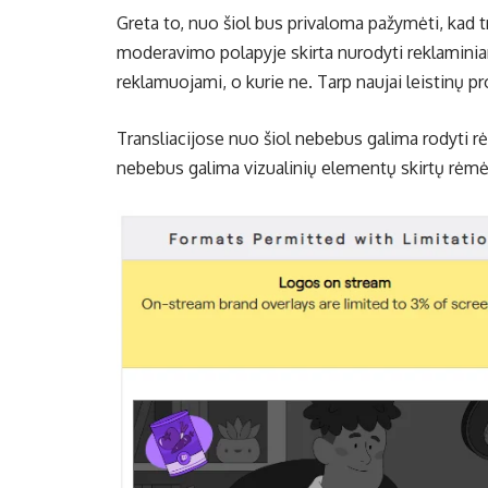
Greta to, nuo šiol bus privaloma pažymėti, kad t
moderavimo polapyje skirta nurodyti reklaminiam 
reklamuojami, o kurie ne. Tarp naujai leistinų 
Transliacijose nuo šiol nebebus galima rodyti rėm
nebebus galima vizualinių elementų skirtų rėmėj