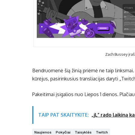
Zach Bussey įraš
Bendruomenė šią žinią priėmė ne taip linksmai. Ta
kūrėjus, pasirinkusius transliacijas daryti „Twitc
Pakeitimai įsigalios nuo Liepos 1 dienos. Plačiau
TAIP PAT SKAITYKITE:
„jL” rado laikiną k
Naujienos
Pokyčiai
Taisyklės
Twitch