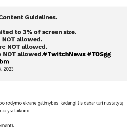
ontent Guidelines.
ited to 3% of screen size.
e NOT allowed.
are NOT allowed.
e NOT allowed.
#TwitchNews
#TOSgg
Abm
6, 2023
ipo rodymo ekrane galimybes, kadangi šis dabar turi nustatytą
niu yra laikomi:
ement).