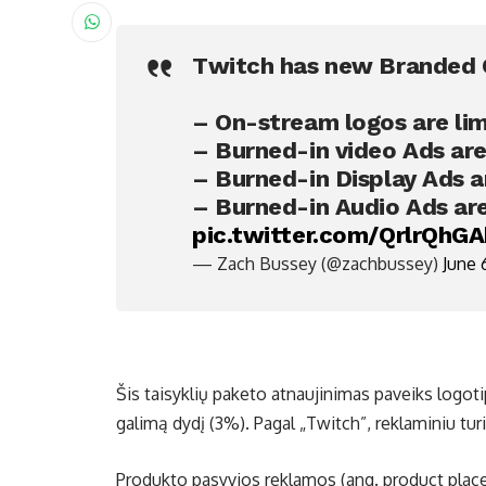
Twitch has new Branded C
– On-stream logos are lim
– Burned-in video Ads ar
– Burned-in Display Ads 
– Burned-in Audio Ads ar
pic.twitter.com/QrlrQhG
— Zach Bussey (@zachbussey)
June 
Šis taisyklių paketo atnaujinimas paveiks logot
galimą dydį (3%). Pagal „Twitch”, reklaminiu turi
Produkto pasyvios reklamos (ang. product plac