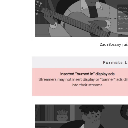
Zach Bussey įraš