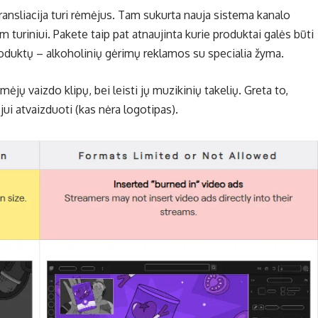
ransliacija turi rėmėjus. Tam sukurta nauja sistema kanalo
turiniui. Pakete taip pat atnaujinta kurie produktai galės būti
produktų – alkoholinių gėrimų reklamos su specialia žyma.
ėjų vaizdo klipų, bei leisti jų muzikinių takelių. Greta to,
ui atvaizduoti (kas nėra logotipas).