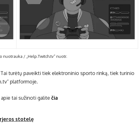
o nuotrauka / „Help.Twitch.tv” nuotr.
i turėtų paveikti tiek elektroninio sporto rinką, tiek turinio
h.tv” platformoje.
 apie tai sužinoti galite
čia
arjeros stotelę