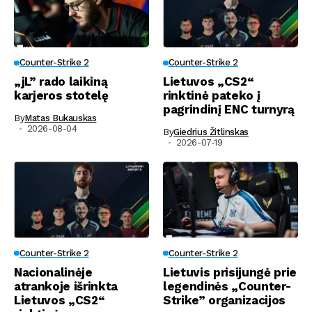
Counter-Strike 2
Counter-Strike 2
„jL” rado laikiną
Lietuvos „CS2“
karjeros stotelę
rinktinė pateko į
pagrindinį ENC turnyrą
By
Matas Bukauskas
2026-08-04
By
Giedrius Žitlinskas
2026-07-19
Counter-Strike 2
Counter-Strike 2
Nacionalinėje
Lietuvis prisijungė prie
atrankoje išrinkta
legendinės „Counter-
Lietuvos „CS2“
Strike” organizacijos