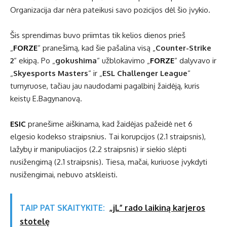
Organizacija dar nėra pateikusi savo pozicijos dėl šio įvykio.
Šis sprendimas buvo priimtas tik kelios dienos prieš
„
FORZE
“ pranešimą, kad šie pašalina visą „
Counter-Strike
2
“ ekipą. Po „
gokushima
“ užblokavimo „
FORZE
“ dalyvavo ir
„
Skyesports Masters
“ ir „
ESL Challenger League
“
turnyruose, tačiau jau naudodami pagalbinį žaidėją, kuris
keistų E.Bagynanovą.
ESIC
pranešime aiškinama, kad žaidėjas pažeidė net 6
elgesio kodekso straipsnius. Tai korupcijos (2.1 straipsnis),
lažybų ir manipuliacijos (2.2 straipsnis) ir siekio slėpti
nusižengimą (2.1 straipsnis). Tiesa, mačai, kuriuose įvykdyti
nusižengimai, nebuvo atskleisti.
TAIP PAT SKAITYKITE:
„jL” rado laikiną karjeros
stotelę