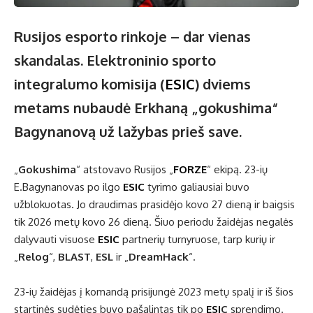
Rusijos esporto rinkoje – dar vienas
skandalas. Elektroninio sporto
integralumo komisija (
ESIC
) dviems
metams nubaudė Erkhaną „gokushima“
Bagynanovą už lažybas prieš save.
„
Gokushima
“ atstovavo Rusijos „
FORZE
“ ekipą. 23-ių
E.Bagynanovas po ilgo
ESIC
tyrimo galiausiai buvo
užblokuotas. Jo draudimas prasidėjo kovo 27 dieną ir baigsis
tik 2026 metų kovo 26 dieną. Šiuo periodu žaidėjas negalės
dalyvauti visuose
ESIC
partnerių turnyruose, tarp kurių ir
„
Relog
“,
BLAST
,
ESL
ir „
DreamHack
“.
23-ių žaidėjas į komandą prisijungė 2023 metų spalį ir iš šios
startinės sudėties buvo pašalintas tik po
ESI
C
sprendimo.