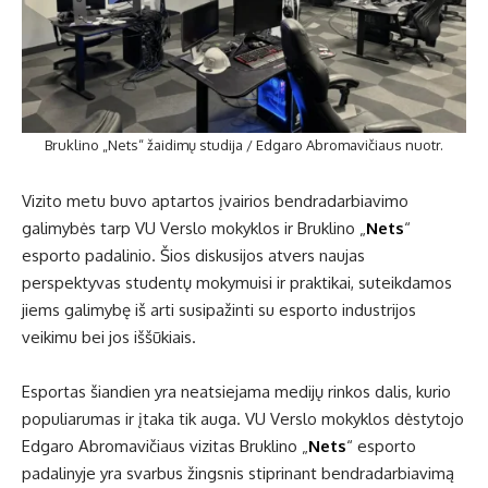
Bruklino „Nets“ žaidimų studija / Edgaro Abromavičiaus nuotr.
Vizito metu buvo aptartos įvairios bendradarbiavimo
galimybės tarp VU Verslo mokyklos ir Bruklino „
Nets
“
esporto padalinio. Šios diskusijos atvers naujas
perspektyvas studentų mokymuisi ir praktikai, suteikdamos
jiems galimybę iš arti susipažinti su esporto industrijos
veikimu bei jos iššūkiais.
Esportas šiandien yra neatsiejama medijų rinkos dalis, kurio
populiarumas ir įtaka tik auga. VU Verslo mokyklos dėstytojo
Edgaro Abromavičiaus vizitas Bruklino „
Nets
“ esporto
padalinyje yra svarbus žingsnis stiprinant bendradarbiavimą