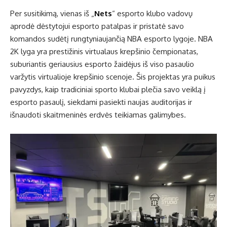
Per susitikimą, vienas iš „
Nets
“ esporto klubo vadovų
aprodė dėstytojui esporto patalpas ir pristatė savo
komandos sudėtį rungtyniaujančią NBA esporto lygoje. NBA
2K lyga yra prestižinis virtualaus krepšinio čempionatas,
suburiantis geriausius esporto žaidėjus iš viso pasaulio
varžytis virtualioje krepšinio scenoje. Šis projektas yra puikus
pavyzdys, kaip tradiciniai sporto klubai plečia savo veiklą į
esporto pasaulį, siekdami pasiekti naujas auditorijas ir
išnaudoti skaitmeninės erdvės teikiamas galimybes.