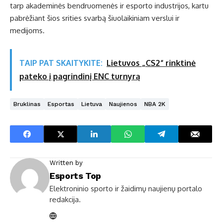
tarp akademinės bendruomenės ir esporto industrijos, kartu
pabrėžiant šios srities svarbą šiuolaikiniam verslui ir
medijoms.
TAIP PAT SKAITYKITE:
Lietuvos „CS2“ rinktinė
pateko į pagrindinį ENC turnyrą
Bruklinas
Esportas
Lietuva
Naujienos
NBA 2K
Written by
Esports Top
Elektroninio sporto ir žaidimų naujienų portalo
redakcija.