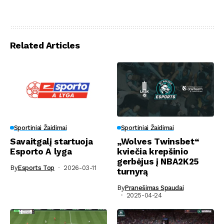
Related Articles
Sportiniai Žaidimai
Sportiniai Žaidimai
Savaitgalį startuoja
„Wolves Twinsbet“
Esporto A lyga
kviečia krepšinio
gerbėjus į NBA2K25
By
Esports Top
2026-03-11
turnyrą
By
Pranešimas Spaudai
2025-04-24