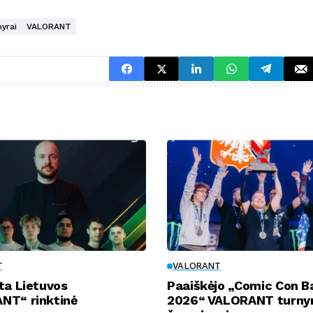
yrai
VALORANT
T
VALORANT
ta Lietuvos
Paaiškėjo „Comic Con Ba
NT“ rinktinė
2026“ VALORANT turny