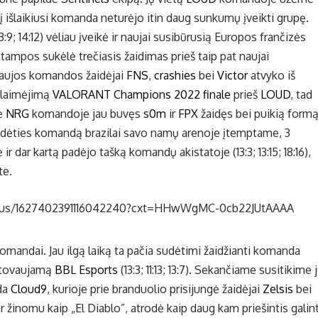
į išlaikiusi komanda neturėjo itin daug sunkumų įveikti grupę.
9; 14:12) vėliau įveikė ir naujai susibūrusią Europos frančizės
i įtampos sukėlė trečiasis žaidimas prieš taip pat naujai
naujos komandos žaidėjai
FNS
,
crashies
bei
Victor
atvyko iš
ralaimėjimą
VALORANT Champions 2022 finale
prieš
LOUD
, tad
gė
NRG
komandoje jau buvęs
s0m
ir
FPX
žaidęs bei puikią form
 sudėties komandą brazilai savo namų arenoje įtemptame, 3
 dar kartą padėjo tašką komandų akistatoje (13:3; 13:15; 18:16),
te.
status/1627402391116042240?cxt=HHwWgMC-0cb22JUtAAAA
omandai. Jau ilgą laiką ta pačia sudėtimi žaidžianti komanda
stovaujamą
BBL Esports
(13:3; 11:13; 13:7). Sekančiame susitikime 
nda
Cloud9
, kurioje prie branduolio prisijungė žaidėjai
Zelsis
bei
ar žinomu kaip „El Diablo”, atrodė kaip daug kam priešintis galint