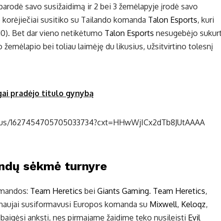
parodė savo susižaidimą ir 2 bei 3 žemėlapyje įrodė savo
me korėjiečiai susitiko su Tailando komanda
Talon Esports
, kuri
13:10). Bet dar vieno netikėtumo
Talon Esports
nesugebėjo sukurt
žemėlapio bei toliau laimėję du likusius, užsitvirtino tolesnį
ai pradėjo titulo gynybą
status/1627454705705033734?cxt=HHwWjICx2dTb8JUtAAAA
ndų sėkmė turnyre
komandos:
Team Heretics
bei
Giants Gaming
.
Team Heretics
,
a naujai susiformavusi Europos komanda su
Mixwell
,
Keloqz
,
 baigėsi anksti, nes pirmajame žaidime teko nusileisti
Evil