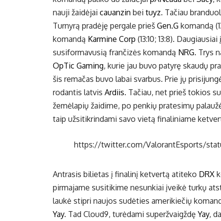
nauji žaidėjai
cauanzin
bei
tuyz
. Tačiau branduol
Turnyrą pradėję pergale prieš
Gen.G
komandą (13:
komandą
Karmine Corp
(13:10; 13:8). Daugiausia
susiformavusią frančizės komandą
NRG
. Trys 
OpTic Gaming
, kurie jau buvo patyrę skaudų p
šis remačas buvo labai svarbus. Prie jų prisijun
rodantis latvis
Ardiis
. Tačiau, net prieš tokios
žemėlapių žaidime, po penkių pratesimų palaužė ir
taip užsitikrindami savo vietą finaliniame ketver
https://twitter.com/ValorantEsports/
Antrasis bilietas į finalinį ketvertą atiteko
DRX
k
pirmajame susitikime nesunkiai įveikė turkų at
laukė stipri naujos sudėties amerikiečių koma
Yay
. Tad Cloud9, turėdami superžvaigždę
Yay
, d