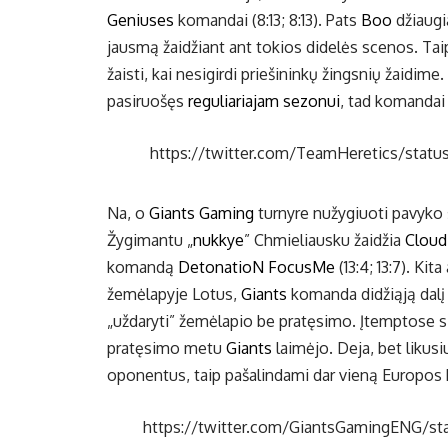
Geniuses
komandai (8:13; 8:13). Pats
Boo
džiaugia
jausmą žaidžiant ant tokios didelės scenos. Taip
žaisti, kai nesigirdi priešininkų žingsnių žaidim
pasiruošęs
reguliariajam sezonui
, tad komandai
https://twitter.com/TeamHeretics/st
Na, o
Giants Gaming
turnyre nužygiuoti pavyko š
Žygimantu „
nukkye
” Chmieliausku žaidžia
Cloud
komandą
DetonatioN FocusMe
(13:4; 13:7). Kit
žemėlapyje Lotus,
Giants
komanda didžiąją dalį 
„uždaryti” žemėlapio be pratęsimo. Įtemptose 
pratęsimo metu
Giants
laimėjo. Deja, bet likus
oponentus, taip pašalindami dar vieną Europos kom
https://twitter.com/GiantsGamingENG/