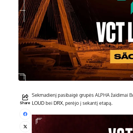
Sekmadienį pasibaigė grupės ALPHA žaidimai Br
LOUD
bei
DRX
, perėjo į sekantį etapą.
Share