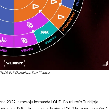
VALORANT Champions Tour” Twitter
ons 2022
laimėtojų komanda
LOUD
. Po triumfo Turkijoje,
kurie papildė
Sentinels
ekipą. Jų vietą
LOUD
komandoje užėmė