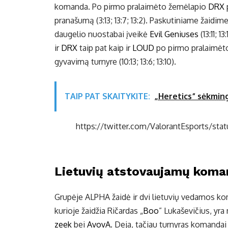
komanda. Po pirmo pralaimėto žemėlapio
DRX
pranašumą (3:13; 13:7; 13:2). Paskutiniame žaidi
daugelio nuostabai įveikė
Evil Geniuses
(13:11; 
ir
DRX
taip pat kaip ir
LOUD
po pirmo pralaimėto 
gyvavimą turnyre (10:13; 13:6; 13:10).
TAIP PAT SKAITYKITE:
„Heretics“ sėkming
https://twitter.com/ValorantEsports/
Lietuvių atstovaujamų koma
Grupėje ALPHA žaidė ir dvi lietuvių vedamos 
kurioje žaidžia Ričardas „
Boo
” Lukaševičius, yr
zeek
bei
AvovA
. Deja, tačiau turnyras komandai