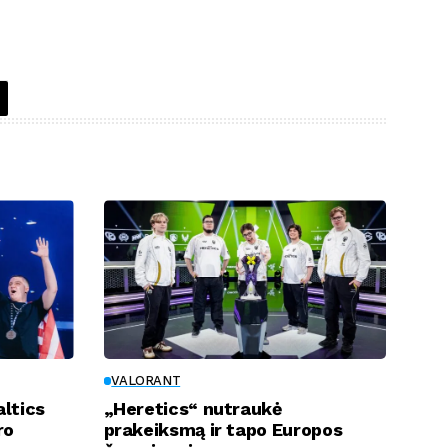
VALORANT
ltics
„Heretics“ nutraukė
ro
prakeiksmą ir tapo Europos