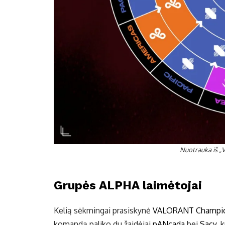
Nuotrauka iš „
Grupės ALPHA laimėtojai
Kelią sėkmingai prasiskynė
VALORANT Champi
komandą paliko du žaidėjai
pANcada
bei
Sacy
, 