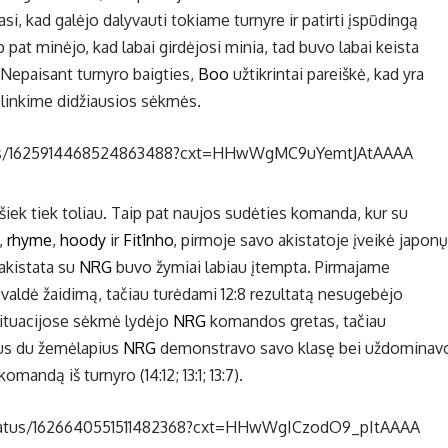
si, kad galėjo dalyvauti tokiame turnyre ir patirti įspūdingą
 pat minėjo, kad labai girdėjosi minia, tad buvo labai keista
e. Nepaisant turnyro baigties,
Boo
užtikrintai pareiškė, kad yra
 linkime didžiausios sėkmės.
atus/1625914468524863488?cxt=HHwWgMC9uYemtJAtAAAA
iek tiek toliau. Taip pat naujos sudėties komanda, kur su
,
rhyme
,
hoody
ir
Fit1nho
, pirmoje savo akistatoje įveikė japonų
a akistata su
NRG
buvo žymiai labiau įtempta. Pirmajame
valdė žaidimą, tačiau turėdami 12:8 rezultatą nesugebėjo
situacijose sėkmė lydėjo
NRG
komandos gretas, tačiau
ius du žemėlapius
NRG
demonstravo savo klasę bei uždominav
andą iš turnyro (14:12; 13:1; 13:7).
status/1626640551511482368?cxt=HHwWgICzodO9_pItAAAA