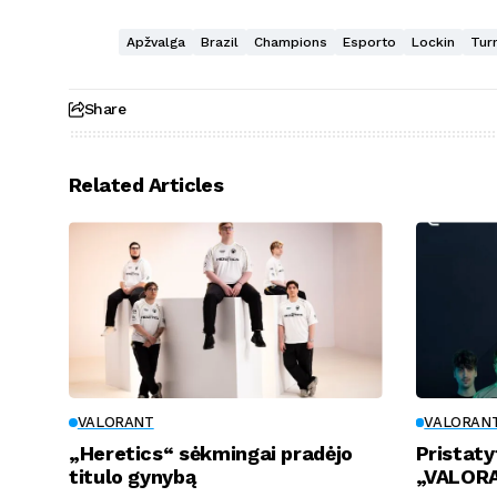
Apžvalga
Brazil
Champions
Esporto
Lockin
Turn
Share
Related Articles
VALORANT
VALORAN
„Heretics“ sėkmingai pradėjo
Pristaty
titulo gynybą
„VALORA