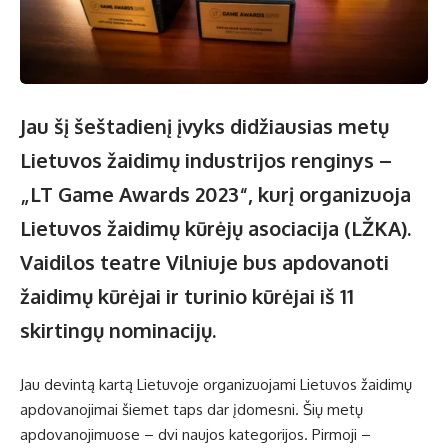
Jau šį šeštadienį įvyks didžiausias metų
Lietuvos žaidimų industrijos renginys –
„LT Game Awards 2023“, kurį organizuoja
Lietuvos žaidimų kūrėjų asociacija (LŽKA).
Vaidilos teatre Vilniuje bus apdovanoti
žaidimų kūrėjai ir turinio kūrėjai iš 11
skirtingų nominacijų.
Jau devintą kartą Lietuvoje organizuojami Lietuvos žaidimų
apdovanojimai šiemet taps dar įdomesni. Šių metų
apdovanojimuose – dvi naujos kategorijos. Pirmoji –