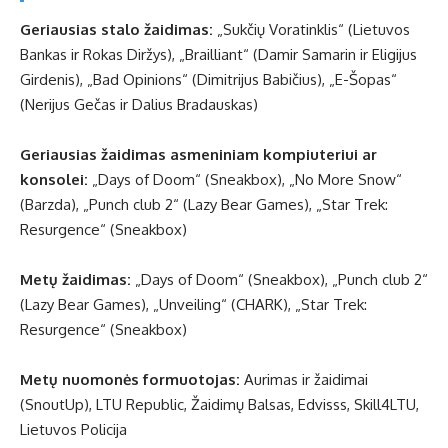
Geriausias stalo žaidimas:
„Sukčių Voratinklis“ (Lietuvos
Bankas ir Rokas Diržys), „Brailliant“ (Damir Samarin ir Eligijus
Girdenis), „Bad Opinions“ (Dimitrijus Babičius), „E-Šopas“
(Nerijus Gečas ir Dalius Bradauskas)
Geriausias žaidimas asmeniniam kompiuteriui ar
konsolei:
„Days of Doom“ (Sneakbox), „No More Snow“
(Barzda), „Punch club 2“ (Lazy Bear Games), „Star Trek:
Resurgence“ (Sneakbox)
Metų žaidimas:
„Days of Doom“ (Sneakbox), „Punch club 2“
(Lazy Bear Games), „Unveiling“ (CHARK), „Star Trek:
Resurgence“ (Sneakbox)
Metų nuomonės formuotojas:
Aurimas ir žaidimai
(SnoutUp), LTU Republic, Žaidimų Balsas, Edvisss, Skill4LTU,
Lietuvos Policija