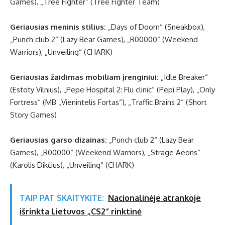
Games), „Tree Fighter“ (Tree Fighter Team)
Geriausias meninis stilius:
„Days of Doom“ (Sneakbox),
„Punch club 2“ (Lazy Bear Games), „R00000“ (Weekend
Warriors), „Unveiling“ (CHARK)
Geriausias žaidimas mobiliam įrenginiui:
„Idle Breaker“
(Estoty Vilnius), „Pepe Hospital 2: Flu clinic“ (Pepi Play), „Only
Fortress“ (MB „Vienintelis Fortas“), „Traffic Brains 2“ (Short
Story Games)
Geriausias garso dizainas:
„Punch club 2“ (Lazy Bear
Games), „R00000“ (Weekend Warriors), „Strage Aeons“
(Karolis Dikčius), „Unveiling“ (CHARK)
TAIP PAT SKAITYKITE:
Nacionalinėje atrankoje
išrinkta Lietuvos „CS2“ rinktinė