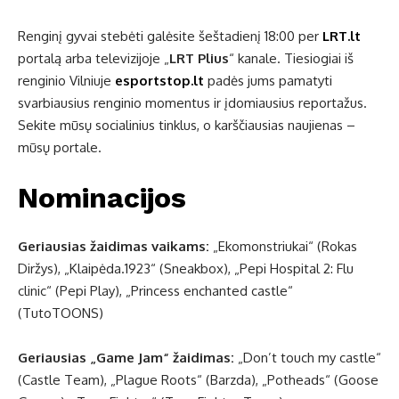
Renginį gyvai stebėti galėsite šeštadienį 18:00 per
LRT.lt
portalą arba televizijoje „
LRT Plius
“ kanale. Tiesiogiai iš
renginio Vilniuje
esportstop.lt
padės jums pamatyti
svarbiausius renginio momentus ir įdomiausius reportažus.
Sekite mūsų socialinius tinklus, o karščiausias naujienas –
mūsų portale.
Nominacijos
Geriausias žaidimas vaikams:
„Ekomonstriukai“ (Rokas
Diržys), „Klaipėda.1923“ (Sneakbox), „Pepi Hospital 2: Flu
clinic“ (Pepi Play), „Princess enchanted castle“
(TutoTOONS)
Geriausias „Game Jam“ žaidimas:
„Don’t touch my castle“
(Castle Team), „Plague Roots“ (Barzda), „Potheads“ (Goose