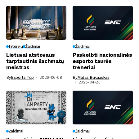
Interviu
Žaidimai
Žaidimai
Lietuvai atstovaus
Paskelbti nacionalinės
tarptautinis šachmatų
esporto taurės
meistras
treneriai
By
Esports Top
2026-06-08
By
Matas Bukauskas
2026-04-23
Žaidimai
Žaidimai