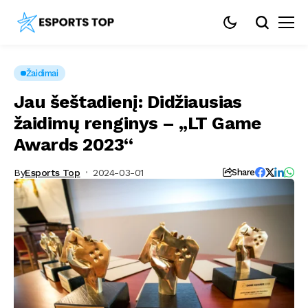
Žaidimai
Jau šeštadienį: Didžiausias
žaidimų renginys – „LT Game
Awards 2023“
By
Esports Top
2024-03-01
Share