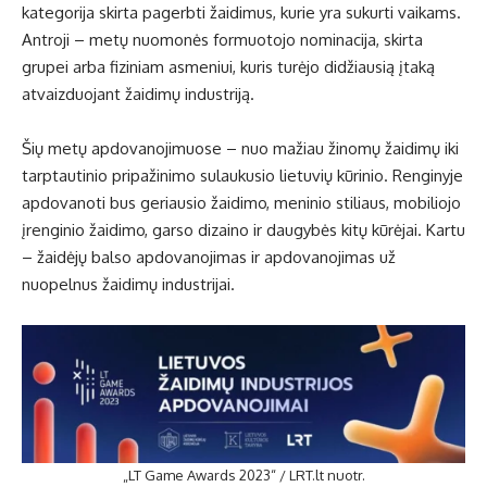
kategorija skirta pagerbti žaidimus, kurie yra sukurti vaikams.
Antroji – metų nuomonės formuotojo nominacija, skirta
grupei arba fiziniam asmeniui, kuris turėjo didžiausią įtaką
atvaizduojant žaidimų industriją.
Šių metų apdovanojimuose – nuo mažiau žinomų žaidimų iki
tarptautinio pripažinimo sulaukusio lietuvių kūrinio. Renginyje
apdovanoti bus geriausio žaidimo, meninio stiliaus, mobiliojo
įrenginio žaidimo, garso dizaino ir daugybės kitų kūrėjai. Kartu
– žaidėjų balso apdovanojimas ir apdovanojimas už
nuopelnus žaidimų industrijai.
„LT Game Awards 2023“ / LRT.lt nuotr.