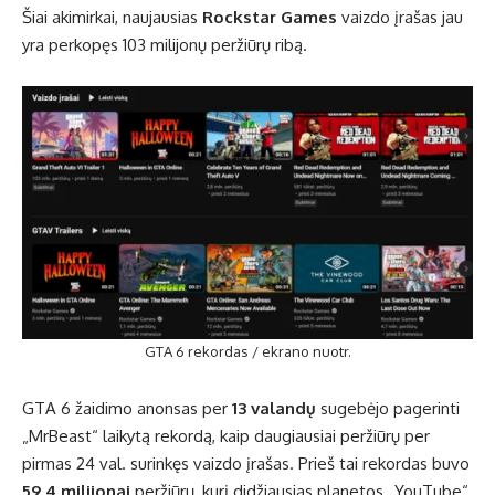
Šiai akimirkai, naujausias
Rockstar Games
vaizdo įrašas jau
yra perkopęs 103 milijonų peržiūrų ribą.
GTA 6 rekordas / ekrano nuotr.
GTA 6 žaidimo anonsas per
13 valandų
sugebėjo pagerinti
„MrBeast“ laikytą rekordą, kaip daugiausiai peržiūrų per
pirmas 24 val. surinkęs vaizdo įrašas. Prieš tai rekordas buvo
59,4 milijonai
peržiūrų, kurį didžiausias planetos „YouTube“