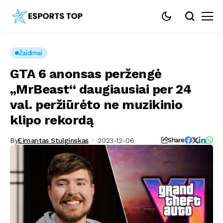
Žaidimai
GTA 6 anonsas peržengė
„MrBeast“ daugiausiai per 24
val. peržiūrėto ne muzikinio
klipo rekordą
By
Eimantas Stulginskas
2023-12-06
Share