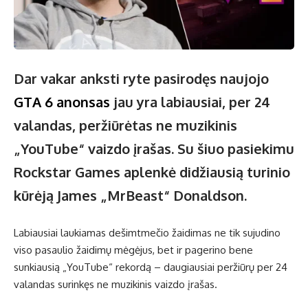
Dar vakar anksti ryte pasirodęs naujojo
GTA 6 anonsas
jau yra labiausiai, per 24
valandas, peržiūrėtas ne muzikinis
„YouTube“ vaizdo įrašas. Su šiuo pasiekimu
Rockstar Games aplenkė didžiausią turinio
kūrėją James „MrBeast“ Donaldson.
Labiausiai laukiamas dešimtmečio žaidimas ne tik sujudino
viso pasaulio žaidimų mėgėjus, bet ir pagerino bene
sunkiausią „YouTube“ rekordą – daugiausiai peržiūrų per 24
valandas surinkęs ne muzikinis vaizdo įrašas.