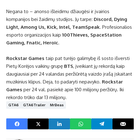
Negana to – anonso išleidimu džiaugėsi ir įvairios
kompanijos bei žaidimų studijos. Jų tarpe:
Discord, Dying
Light, Among Us, Kick, Intel, TeamSpeak
. Profesionalios
esporto organizacijos kaip
100Thieves, SpaceStation
Gaming, Fnatic, Heroic
.
Rockstar Games
taip pat turėjo galimybę iš sosto išversti
Pietų Korėjos vaikinų grupę
BTS
, įveikiant jų rekordą kaip
daugiausiai per 24 valandas peržiūrėtą vaizdo įrašą įskaitant
muzikinius klipus. Deja, to padaryti nepavyko.
Rockstar
Games
per 24 val. pasiekė apie 100 milijonų peržiūrų. Iki
rekordo trūko dar 13 milijonų.
GTA6
GTA6Trailer
MrBeas