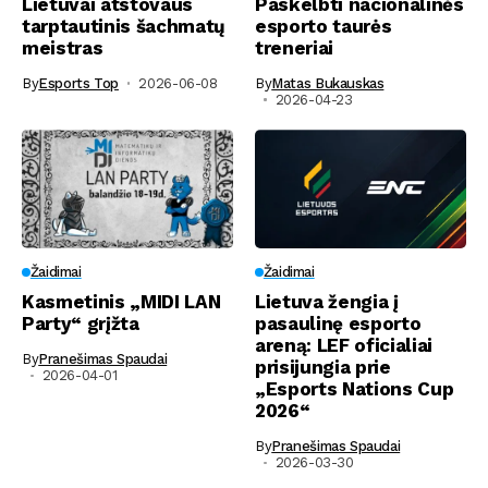
Lietuvai atstovaus
Paskelbti nacionalinės
tarptautinis šachmatų
esporto taurės
meistras
treneriai
By
Esports Top
2026-06-08
By
Matas Bukauskas
2026-04-23
Žaidimai
Žaidimai
Kasmetinis „MIDI LAN
Lietuva žengia į
Party“ grįžta
pasaulinę esporto
areną: LEF oficialiai
By
Pranešimas Spaudai
prisijungia prie
2026-04-01
„Esports Nations Cup
2026“
By
Pranešimas Spaudai
2026-03-30