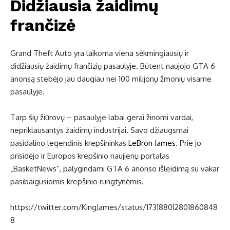
Didžiausia žaidimų
frančizė
Grand Theft Auto yra laikoma viena sėkmingiausių ir
didžiausių žaidimų frančizių pasaulyje. Būtent naujojo GTA 6
anonsą stebėjo jau daugiau nei 100 milijonų žmonių visame
pasaulyje.
Tarp šių žiūrovų – pasaulyje labai gerai žinomi vardai,
nepriklausantys žaidimų industrijai. Savo džiaugsmai
pasidalino legendinis krepšininkas
LeBron James
. Prie jo
prisidėjo ir Europos krepšinio naujienų portalas
„BasketNews“, palygindami GTA 6 anonso išleidimą su vakar
pasibaigusiomis krepšinio rungtynėmis.
https://twitter.com/KingJames/status/173188012801860848
8