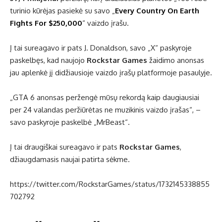
turinio kūrėjas pasiekė su savo „
Every Country On Earth
Fights For $250,000
“ vaizdo įrašu.
Į tai sureagavo ir pats J. Donaldson, savo „X“ paskyroje
paskelbęs, kad naujojo
Rockstar Games
žaidimo anonsas
jau aplenkė jį didžiausioje vaizdo įrašų platformoje pasaulyje.
„GTA 6 anonsas peržengė mūsų rekordą kaip daugiausiai
per 24 valandas peržiūrėtas ne muzikinis vaizdo įrašas“, –
savo paskyroje paskelbė „MrBeast“.
Į tai draugiškai sureagavo ir pats
Rockstar Games
,
džiaugdamasis naujai patirta sėkme.
https://twitter.com/RockstarGames/status/1732145338855
702792