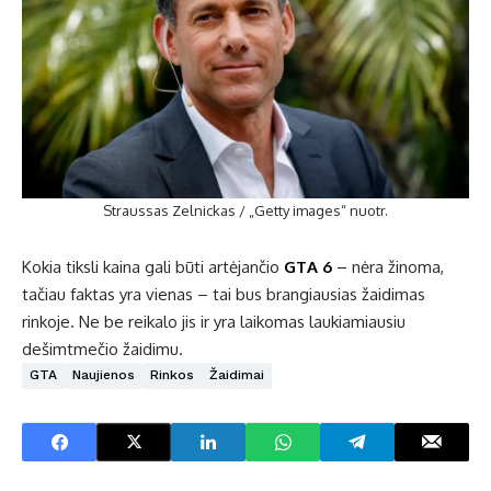
Straussas Zelnickas / „Getty images“ nuotr.
Kokia tiksli kaina gali būti artėjančio
GTA 6
– nėra žinoma,
tačiau faktas yra vienas – tai bus brangiausias žaidimas
rinkoje. Ne be reikalo jis ir yra laikomas laukiamiausiu
dešimtmečio žaidimu.
GTA
Naujienos
Rinkos
Žaidimai