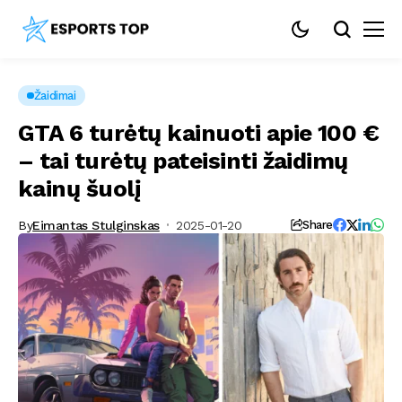
Žaidimai
GTA 6 turėtų kainuoti apie 100 €
– tai turėtų pateisinti žaidimų
kainų šuolį
By
Eimantas Stulginskas
2025-01-20
Share