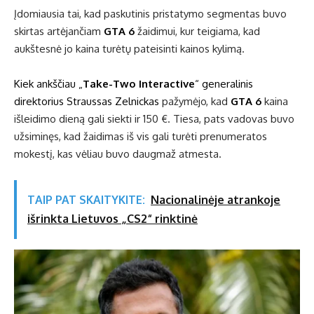
Įdomiausia tai, kad paskutinis pristatymo segmentas buvo
skirtas artėjančiam
GTA 6
žaidimui, kur teigiama, kad
aukštesnė jo kaina turėtų pateisinti kainos kylimą.
Kiek ankščiau „
Take-Two Interactive
“ generalinis
direktorius Straussas Zelnickas
pažymėjo, kad
GTA 6
kaina
išleidimo dieną gali siekti ir 150 €. Tiesa, pats vadovas buvo
užsiminęs, kad žaidimas iš vis gali turėti prenumeratos
mokestį, kas vėliau buvo daugmaž atmesta.
TAIP PAT SKAITYKITE:
Nacionalinėje atrankoje
išrinkta Lietuvos „CS2“ rinktinė