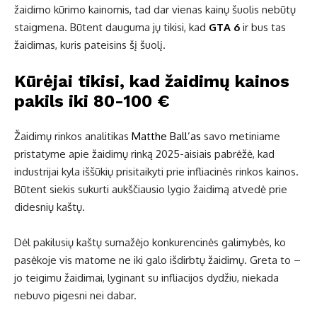
žaidimo kūrimo kainomis, tad dar vienas kainų šuolis nebūtų
staigmena. Būtent dauguma jų tikisi, kad
GTA 6
ir bus tas
žaidimas, kuris pateisins šį šuolį.
Kūrėjai tikisi, kad žaidimų kainos
pakils iki 80-100 €
Žaidimų rinkos analitikas
Matthe Ball’as
savo metiniame
pristatyme apie žaidimų rinką 2025-aisiais pabrėžė, kad
industrijai kyla iššūkių prisitaikyti prie infliacinės rinkos kainos.
Būtent siekis sukurti aukščiausio lygio žaidimą atvedė prie
didesnių kaštų.
Dėl pakilusių kaštų sumažėjo konkurencinės galimybės, ko
pasėkoje vis matome ne iki galo išdirbtų žaidimų. Greta to –
jo teigimu žaidimai, lyginant su infliacijos dydžiu, niekada
nebuvo pigesni nei dabar.