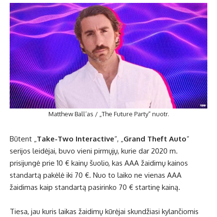
Matthew Ball’as / „The Future Party“ nuotr.
Būtent „
Take-Two Interactive
“, „
Grand Theft Auto
“
serijos leidėjai, buvo vieni pirmųjų, kurie dar 2020 m.
prisijungė prie 10 € kainų šuolio, kas AAA žaidimų kainos
standartą pakėlė iki 70 €. Nuo to laiko ne vienas AAA
žaidimas kaip standartą pasirinko 70 € startinę kainą.
Tiesa, jau kuris laikas žaidimų kūrėjai skundžiasi kylančiomis