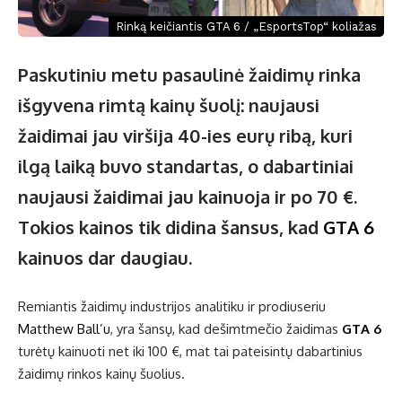
Rinką keičiantis GTA 6 / „EsportsTop“ koliažas
Paskutiniu metu pasaulinė žaidimų rinka
išgyvena rimtą kainų šuolį: naujausi
žaidimai jau viršija 40-ies eurų ribą, kuri
ilgą laiką buvo standartas, o dabartiniai
naujausi žaidimai jau kainuoja ir po 70 €.
Tokios kainos tik didina šansus, kad
GTA 6
kainuos dar daugiau.
Remiantis žaidimų industrijos analitiku ir prodiuseriu
Matthew Ball’u
, yra šansų, kad dešimtmečio žaidimas
GTA 6
turėtų kainuoti net iki 100 €, mat tai pateisintų dabartinius
žaidimų rinkos kainų šuolius.