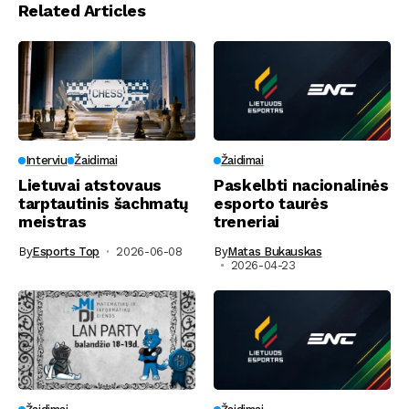
Related Articles
Interviu
Žaidimai
Žaidimai
Lietuvai atstovaus
Paskelbti nacionalinės
tarptautinis šachmatų
esporto taurės
meistras
treneriai
By
Esports Top
2026-06-08
By
Matas Bukauskas
2026-04-23