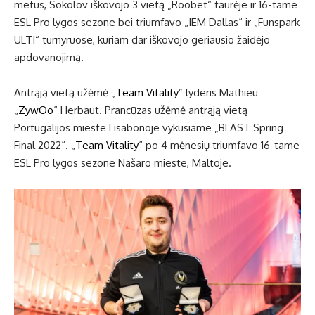
metus, Sokolov iškovojo 3 vietą „Roobet“ taurėje ir 16-tame
ESL Pro lygos sezone bei triumfavo „IEM Dallas“ ir „Funspark
ULTI“ turnyruose, kuriam dar iškovojo geriausio žaidėjo
apdovanojimą.
Antrąją vietą užėmė „
Team Vitality
” lyderis Mathieu
„
ZywOo
“ Herbaut. Prancūzas užėmė antrąją vietą
Portugalijos mieste Lisabonoje vykusiame „BLAST Spring
Final 2022“. „
Team Vitality
“ po 4 mėnesių triumfavo 16-tame
ESL Pro lygos sezone Našaro mieste, Maltoje.