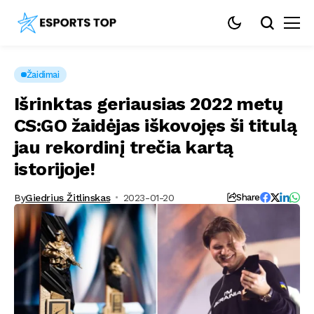
Žaidimai
Išrinktas geriausias 2022 metų
CS:GO žaidėjas iškovojęs ši titulą
jau rekordinį trečia kartą
istorijoje!
By
Giedrius Žitlinskas
2023-01-20
Share