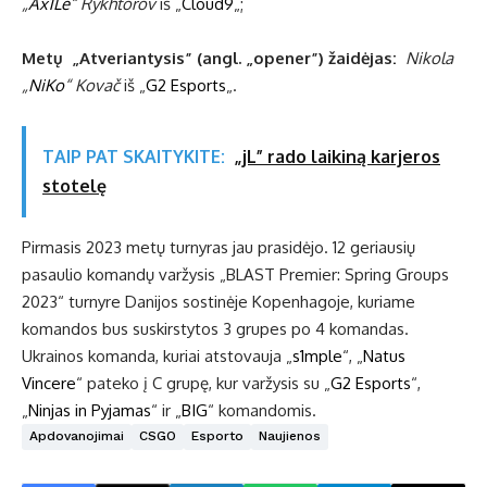
„
Ax1Le
“ Rykhtorov
iš „
Cloud9
„;
Metų „Atveriantysis”
(angl. „opener”) žaidėjas:
Nikola
„⁠
NiKo
⁠“ Kovač
iš „
G2 Esports
„.
TAIP PAT SKAITYKITE:
„jL” rado laikiną karjeros
stotelę
Pirmasis 2023 metų turnyras jau prasidėjo. 12 geriausių
pasaulio komandų varžysis „BLAST Premier: Spring Groups
2023“ turnyre Danijos sostinėje Kopenhagoje, kuriame
komandos bus suskirstytos 3 grupes po 4 komandas.
Ukrainos komanda, kuriai atstovauja „
s1mple
“, „
Natus
Vincere
“ pateko į C grupę, kur varžysis su „
G2 Esports
“,
„
Ninjas in Pyjamas
“ ir „
BIG
“ komandomis.
Apdovanojimai
CSGO
Esporto
Naujienos