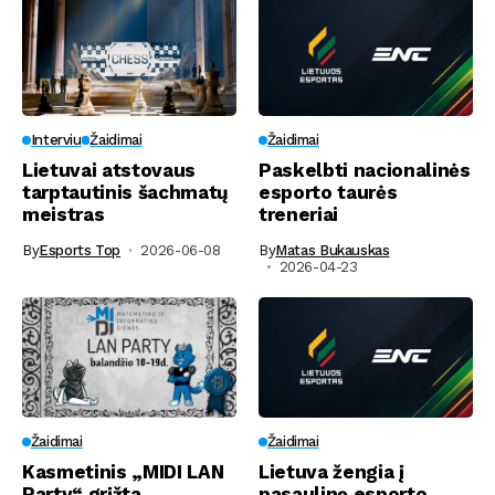
Interviu
Žaidimai
Žaidimai
Lietuvai atstovaus
Paskelbti nacionalinės
tarptautinis šachmatų
esporto taurės
meistras
treneriai
By
Esports Top
2026-06-08
By
Matas Bukauskas
2026-04-23
Žaidimai
Žaidimai
Kasmetinis „MIDI LAN
Lietuva žengia į
Party“ grįžta
pasaulinę esporto