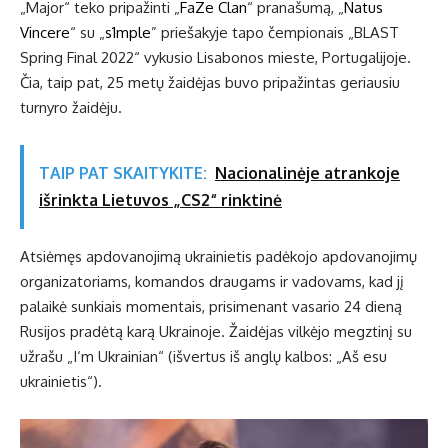
„Major“ teko pripažinti „
FaZe Clan
“ pranašumą, „
Natus
Vincere
“ su „
s1mple
” priešakyje tapo čempionais „BLAST
Spring Final 2022“ vykusio Lisabonos mieste, Portugalijoje.
Čia, taip pat, 25 metų žaidėjas buvo pripažintas geriausiu
turnyro žaidėju.
TAIP PAT SKAITYKITE:
Nacionalinėje atrankoje
išrinkta Lietuvos „CS2“ rinktinė
Atsiėmęs apdovanojimą ukrainietis padėkojo apdovanojimų
organizatoriams, komandos draugams ir vadovams, kad jį
palaikė sunkiais momentais, prisimenant vasario 24 dieną
Rusijos pradėtą karą Ukrainoje. Žaidėjas vilkėjo megztinį su
užrašu „I‘m Ukrainian“ (išvertus iš anglų kalbos: „Aš esu
ukrainietis“).