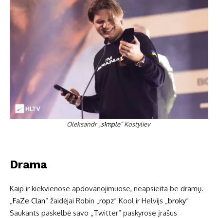
Oleksandr „
s1mple
“ Kostyliev
Drama
Kaip ir kiekvienose apdovanojimuose, neapsieita be dramų.
„
FaZe Clan
“ žaidėjai Robin „
ropz
“ Kool ir Helvijs „
broky
“
Saukants paskelbė savo „Twitter“ paskyrose įrašus