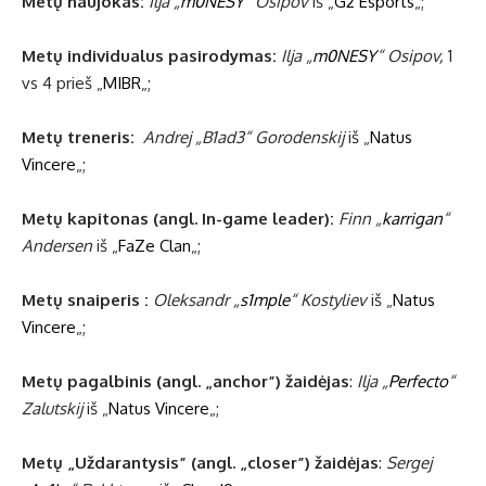
Metų naujokas:
Ilja „
m0NESY
“ Osipov
iš „
G2 Esports
„;
Metų individualus pasirodymas:
Ilja „
m0NESY
“ Osipov,
1
vs 4 prieš „
MIBR
„;
Metų treneris:
Andrej „B1ad3⁠“ Gorodenskij
iš „
Natus
Vincere
„;
Metų kapitonas (angl. In-game leader):
Finn „
karrigan
“
Andersen
iš „
FaZe Clan
„;
Metų snaiperis :
Oleksandr „
s1mple
“ Kostyliev
iš „
Natus
Vincere
„;
Metų pagalbinis (angl. „anchor”) žaidėjas
:
Ilja „
Perfecto
“
Zalutskij
iš „
Natus Vincere
„;
Metų „Uždarantysis”
(angl. „closer”)
žaidėjas
:
Sergej