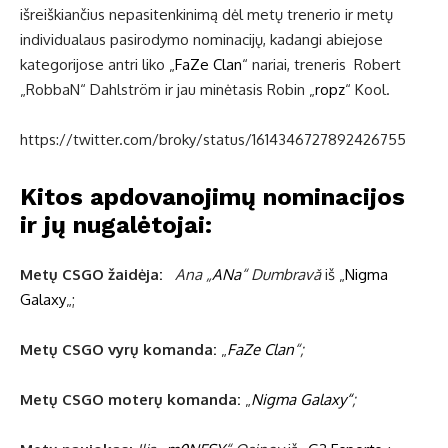
išreiškiančius nepasitenkinimą dėl metų trenerio ir metų
individualaus pasirodymo nominacijų, kadangi abiejose
kategorijose antri liko „
FaZe Clan
“ nariai, treneris Robert
„⁠RobbaN⁠“ Dahlström ir jau minėtasis Robin „
ropz
“ Kool.
https://twitter.com/broky/status/1614346727892426755
Kitos apdovanojimų nominacijos
ir jų nugalėtojai:
Metų CSGO žaidėja:
Ana „⁠
ANa
⁠“ Dumbravă
iš „
Nigma
Galaxy
„;
Metų CSGO vyrų komanda:
„
FaZe Clan
“;
Metų CSGO moterų komanda:
„
Nigma Galaxy“
;