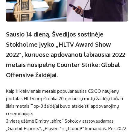
Sausio 14 dieną, Švedijos sostinėje
Stokholme įvyko „HLTV Award Show
2022“, kuriuose apdovanoti labiausiai 2022
metais nusipelnę Counter Strike: Global
Offensive žaidėjai.
Kaip ir kiekvienais metais populiariausias CS:GO naujienų
portalas HLTV.org išrenka 20 geriausių metų žaidėjų tačiau
šiais metais Top-3 žaidėjai buvo atskleisti apdovanojimų
ceremonijoje.
3 vietą užėmė Dmitry „
sh1ro
“ Sokolov atstovaudamas
„Gambit Esports“, „Players“ ir „
Cloud9
“ komandas. Per 2022