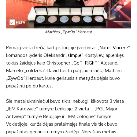
Mathieu „
ZywOo
“ Herbaut
Pirmąją vieta trečią kartą istorijoje įvertintas „
Natus Vincere
“
komandos lyderis Oleksandr „
s1mple
“ Kostyliev, aplenkęs
tokius žaidėjus kaip Christopher „
GeT_RiGhT
“ Alesund,
Marcelo „
coldzera
“ David bei ta patį jau minėtą Mathieu
„
ZywOo
“ Herbaut, kurie geriausiais metų žaidėjais buvo
pripažinti po du kartus.
Šie metai ukrainiečiui buvo tikrai neblogi. Iškovota 3 vieta
„IEM Katowice“ turnyre Lenkijoje, 2 vieta – „PGL Major
Antwerp“ turnyre Belgijoje ir „IEM Cologne“ turnyre
Vokietijoje, kur žaidėjas pralaimėjęs finale vis tiek buvo
pripažintas geriausiu turnyro žaidėju. Nors šiais metais