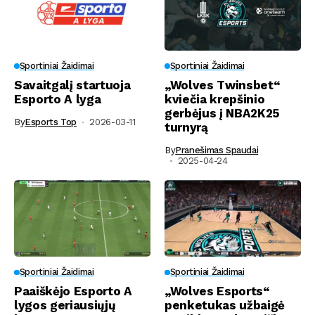
Sportiniai Žaidimai
Sportiniai Žaidimai
Savaitgalį startuoja
„Wolves Twinsbet“
Esporto A lyga
kviečia krepšinio
gerbėjus į NBA2K25
By
Esports Top
2026-03-11
turnyrą
By
Pranešimas Spaudai
2025-04-24
Sportiniai Žaidimai
Sportiniai Žaidimai
Paaiškėjo Esporto A
„Wolves Esports“
lygos geriausiųjų
penketukas užbaigė