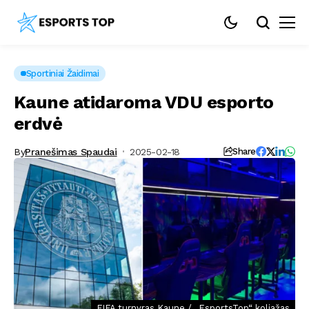
Sportiniai Žaidimai
Kaune atidaroma VDU esporto
erdvė
By
Pranešimas Spaudai
2025-02-18
Share
FIFA turnyras Kaune / „EsportsTop“ koliažas