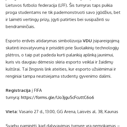
Lietuvos futbolo federacija (LFF). Šis turnyras taps puikia
proga studentams ne tik pademonstruoti savo įgūdžius, bet
ir laimėti vertingų prizų, įgyti patirties bei susipažinti su
bendraminčiais.
Esporto erdvės atidarymas simbolizuoja
VDU
įsipareigojimą
skatinti inovatyvumą ir prisidėti prie šiuolaikinių technologijų
plėtros, o taip pat padeda kurti palankią aplinką jaunimui,
kuris vis daugiau dėmesio skiria esporto veiklai ir žaidimų
kultūrai. Tai žingsnis link ateities, kur esporto užsiėmimai ir
renginiai tampa neatsiejama studentų gyvenimo dalimi.
Registracija
į FIFA
turnyrą:
https://forms.gle/Uo3jgu5cFcuttC6o6
Vieta:
Vasario 27 d., 13:00, GG Arena, Laisvės al. 38, Kaunas
Svarbu paminėti, kad dalyvavimas turnyre yra nemokamas –