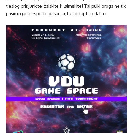
tiesiog prisijunkite, žaiskite ir laimėkite! Tai puiki proga ne tik
pasimėgauti esporto pasauliu, bet ir tapti jo dalimi.