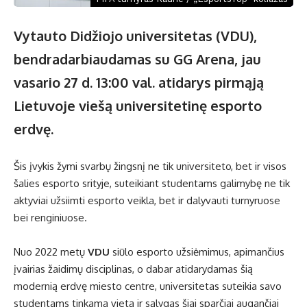
Vytauto Didžiojo universitetas (VDU),
bendradarbiaudamas su GG Arena, jau
vasario 27 d. 13:00 val. atidarys pirmąją
Lietuvoje viešą universitetinę esporto
erdvę.
Šis įvykis žymi svarbų žingsnį ne tik universiteto, bet ir visos
šalies esporto srityje, suteikiant studentams galimybę ne tik
aktyviai užsiimti esporto veikla, bet ir dalyvauti turnyruose
bei renginiuose.
Nuo 2022 metų
VDU
siūlo esporto užsiėmimus, apimančius
įvairias žaidimų disciplinas, o dabar atidarydamas šią
modernią erdvę miesto centre, universitetas suteikia savo
studentams tinkamą vietą ir sąlygas šiai sparčiai augančiai