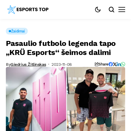
Žaidimai
Pasaulio futbolo legenda tapo
„KRÜ Esports“ šeimos dalimi
By
Giedrius Žitlinskas
2023-11-08
Share