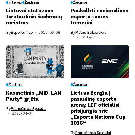
Interviu
Žaidimai
Žaidimai
Lietuvai atstovaus
Paskelbti nacionalinės
tarptautinis šachmatų
esporto taurės
meistras
treneriai
By
Esports Top
2026-06-08
By
Matas Bukauskas
2026-04-23
Žaidimai
Žaidimai
Kasmetinis „MIDI LAN
Lietuva žengia į
Party“ grįžta
pasaulinę esporto
areną: LEF oficialiai
By
Pranešimas Spaudai
prisijungia prie
2026-04-01
„Esports Nations Cup
2026“
By
Pranešimas Spaudai