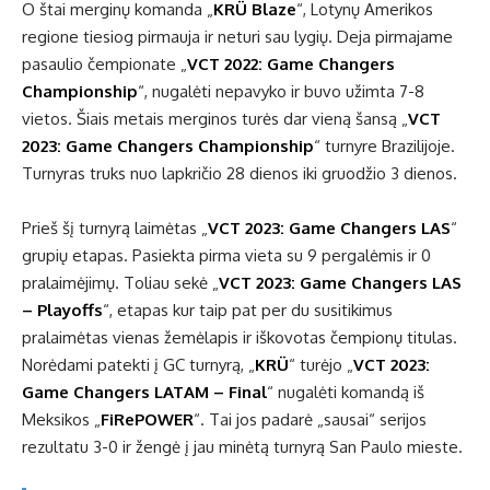
O štai merginų komanda „
KRÜ Blaze
“, Lotynų Amerikos
regione tiesiog pirmauja ir neturi sau lygių. Deja pirmajame
pasaulio čempionate „
VCT 2022: Game Changers
Championship
“, nugalėti nepavyko ir buvo užimta 7-8
vietos. Šiais metais merginos turės dar vieną šansą „
VCT
2023: Game Changers Championship
“ turnyre Brazilijoje.
Turnyras truks nuo lapkričio 28 dienos iki gruodžio 3 dienos.
Prieš šį turnyrą laimėtas „
VCT 2023: Game Changers LAS
“
grupių etapas. Pasiekta pirma vieta su 9 pergalėmis ir 0
pralaimėjimų. Toliau sekė „
VCT 2023: Game Changers LAS
– Playoffs
“, etapas kur taip pat per du susitikimus
pralaimėtas vienas žemėlapis ir iškovotas čempionų titulas.
Norėdami patekti į GC turnyrą, „
KRÜ
“ turėjo „
VCT 2023:
Game Changers LATAM – Final
“ nugalėti komandą iš
Meksikos „
FiRePOWER
“. Tai jos padarė „sausai“ serijos
rezultatu 3-0 ir žengė į jau minėtą turnyrą San Paulo mieste.