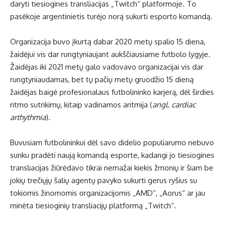
daryti tiesiogines transliacijas „Twitch“ platformoje. To
pasėkoje argentinietis turėjo norą sukurti esporto komandą.
Organizacija buvo įkurtą dabar 2020 metų spalio 15 diena,
žaidėjui vis dar rungtyniaujant aukščiausiame futbolo lygyje.
Žaidėjas iki 2021 metų galo vadovavo organizacijai vis dar
rungtyniaudamas, bet tų pačių metų gruodžio 15 dieną
žaidėjas baigė profesionalaus futbolininko karjerą, dėl širdies
ritmo sutrikimų, kitaip vadinamos aritmija (
angl. cardiac
arthythmia
).
Buvusiam futbolininkui dėl savo didelio populiarumo nebuvo
sunku pradėti naują komandą esporte, kadangi jo tiesiogines
transliacijas žiūrėdavo tikrai nemažai kiekis žmonių ir šiam be
jokių trečiųjų šalių agentų pavyko sukurti gerus ryšius su
tokiomis žinomomis organizacijomis „AMD“, „Aorus“ ar jau
minėta tiesioginių transliacijų platformą „Twitch“.