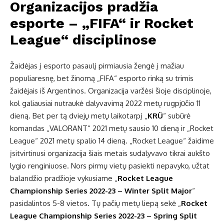
Organizacijos pradžia
esporte – „FIFA“ ir Rocket
League“ disciplinose
Žaidėjas į esporto pasaulį pirmiausia žengė į mažiau
populiaresnę, bet žinomą „FIFA“ esporto rinką su trimis
žaidėjais iš Argentinos. Organizacija varžėsi šioje disciplinoje,
kol galiausiai nutraukė dalyvavimą 2022 metų rugpjūčio 11
dieną. Bet per tą dviejų metų laikotarpį „
KRÜ
“ subūrė
komandas „VALORANT“ 2021 metų sausio 10 dieną ir „Rocket
League“ 2021 metų spalio 14 dieną. „Rocket League“ žaidime
įsitvirtinusi organizacija šiais metais sudalyvavo tikrai aukšto
lygio renginiuose. Nors pirmų vietų pasiekti nepavyko, užtat
balandžio pradžioje vykusiame „
Rocket League
Championship Series 2022-23 – Winter Split Major
“
pasidalintos 5-8 vietos. Tų pačių metų liepą sekė „
Rocket
League Championship Series 2022-23 – Spring Split