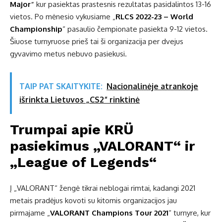
Major
“
kur pasiektas prastesnis rezultatas pasidalintos 13-16
vietos. Po mėnesio vykusiame „
RLCS 2022-23 – World
Championship
“ pasaulio čempionate pasiekta 9-12 vietos.
Šiuose turnyruose prieš tai ši organizacija per dvejus
gyvavimo metus nebuvo pasiekusi.
TAIP PAT SKAITYKITE:
Nacionalinėje atrankoje
išrinkta Lietuvos „CS2“ rinktinė
Trumpai apie KRÜ
pasiekimus „VALORANT“ ir
„League of Legends“
Į „VALORANT“ žengė tikrai neblogai rimtai, kadangi 2021
metais pradėjus kovoti su kitomis organizacijos jau
pirmajame „
VALORANT Champions Tour 2021
“ turnyre, kur