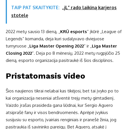
TAIP PAT SKAITYKITE:
„jL” rado laikiną karjeros
stotelę
2022 metų sausio 13 dieną, „
KRÜ esports
“ įkūrė „League of
Legends“ komanda, deja kuri sudalyvavo dviejuose
turnyruose „
Liga Master Opening 2022
“ ir „
Liga Master
Closing 2022
“. Deja po 8 mėnesių, 2022 metų rugpjūčio 25
dieną, esporto organizacija pasitraukė iš šios disciplinos.
Pristatomasis video
Šios naujienos tikrai nelabai kas tikėjosi, bet tai įvyko po to
kai organizacija neseniai atšventė trejų metų gimtadienį.
Vaizdo įrašas prasideda gana liūdnai, kur Sergio Aguero
atsiprašė fanų ir visos bendruomenės. Aprėpė įvykius
susijusiu su esporto, įvairiais renginiais ir pranešė žinia, jog
pasitraukia iš savininko pareigų. Bet Aguero, atsakė į