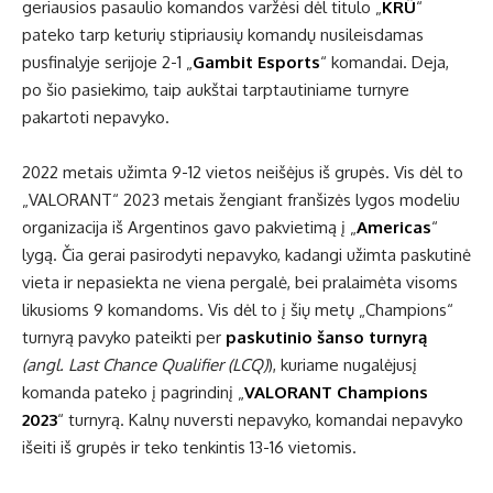
geriausios pasaulio komandos varžėsi dėl titulo „
KRÜ
“
pateko tarp keturių stipriausių komandų nusileisdamas
pusfinalyje serijoje 2-1 „
Gambit Esports
“ komandai. Deja,
po šio pasiekimo, taip aukštai tarptautiniame turnyre
pakartoti nepavyko.
2022 metais užimta 9-12 vietos neišėjus iš grupės. Vis dėl to
„VALORANT“ 2023 metais žengiant franšizės lygos modeliu
organizacija iš Argentinos gavo pakvietimą į „
Americas
“
lygą. Čia gerai pasirodyti nepavyko, kadangi užimta paskutinė
vieta ir nepasiekta ne viena pergalė, bei pralaimėta visoms
likusioms 9 komandoms. Vis dėl to į šių metų „Champions“
turnyrą pavyko pateikti per
paskutinio šanso turnyrą
(angl. Last Chance Qualifier (LCQ)
), kuriame nugalėjusį
komanda pateko į pagrindinį „
VALORANT Champions
2023
“ turnyrą. Kalnų nuversti nepavyko, komandai nepavyko
išeiti iš grupės ir teko tenkintis 13-16 vietomis.