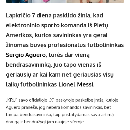
Lapkričio 7 diena pasklido žinia, kad
elektroninio sporto komanda iš Pietų
Amerikos, kurios savininkas yra gerai
žinomas buvęs profesionalus futbolininkas
Sergio Ag
uero
, turės dar vieną
bendrasavininką. Juo tapo vienas iš
geriausių ar kai kam net geriausias visų
laikų futbolininkas
Lionel Messi
.
„
KRÜ
“ savo oficialioje „X“ paskyroje paskelbė įrašą, kurioje
Aguero pranešė, jog nebėra komandos savininkas, bet
tampa bendrasavininku, taip pristatydamas savo artimą
draugą ir bendražygį jam naujoje sferoje.