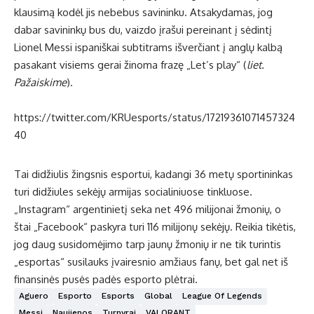
klausimą kodėl jis nebebus savininku. Atsakydamas, jog
dabar savininkų bus du, vaizdo įrašui pereinant į sėdintį
Lionel Messi ispaniškai subtitrams išverčiant į anglų kalbą
pasakant visiems gerai žinoma frazę „Let’s play“ (
liet.
Pažaiskime
).
https://twitter.com/KRUesports/status/17219361071457324
40
Tai didžiulis žingsnis esportui, kadangi 36 metų sportininkas
turi didžiules sekėjų armijas socialiniuose tinkluose.
„Instagram“ argentinietį seka net 496 milijonai žmonių, o
štai „Facebook“ paskyra turi 116 milijonų sekėjų. Reikia tikėtis,
jog daug susidomėjimo tarp jaunų žmonių ir ne tik turintis
„esportas“ susilauks įvairesnio amžiaus fanų, bet gal net iš
finansinės pusės padės esporto plėtrai.
Aguero
Esporto
Esports
Global
League Of Legends
Messi
Naujienos
Turnyrai
VALORANT