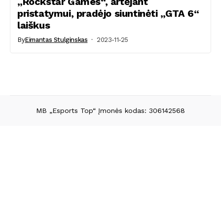
„Rockstar Games“, artėjant
pristatymui, pradėjo siuntinėti „GTA 6“
laiškus
By
Eimantas Stulginskas
2023-11-25
MB „Esports Top“ Įmonės kodas: 306142568