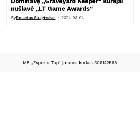
Dominavę „Graveyard Keeper“ kūrėjai
nušlavė „LT Game Awards“
By
Eimantas Stulginskas
2024-03-04
MB „Esports Top“ Įmonės kodas: 306142568