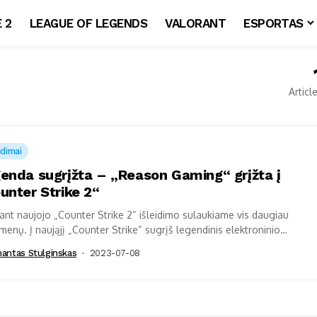
 2
LEAGUE OF LEGENDS
VALORANT
ESPORTAS
Articl
idimai
enda sugrįžta – „Reason Gaming“ grįžta į
unter Strike 2“
ant naujojo „Counter Strike 2“ išleidimo sulaukiame vis daugiau
menų. Į naująjį „Counter Strike“ sugrįš legendinis elektroninio
o klubas „Reason Gaming“. Apie tai...
mantas Stulginskas
2023-07-08