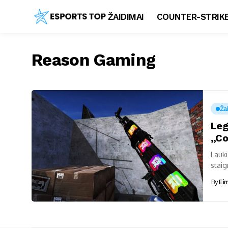
ŽAIDIMAI
COUNTER-STRIKE
Reason Gaming
Ža
Leg
„Co
Lauki
staig
sport
By
Ei