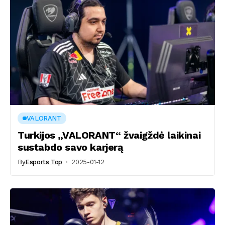
VALORANT
Turkijos „VALORANT“ žvaigždė laikinai
sustabdo savo karjerą
By
Esports Top
2025-01-12