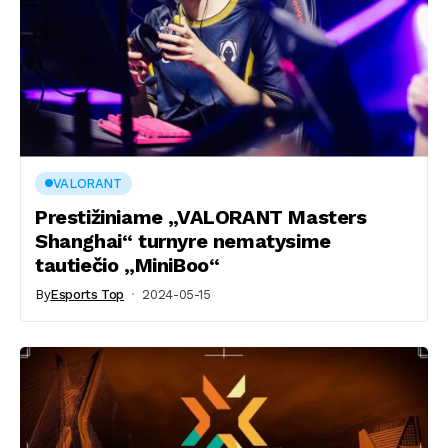
VALORANT
Prestižiniame „VALORANT Masters
Shanghai“ turnyre nematysime
tautiečio „MiniBoo“
By
Esports Top
2024-05-15