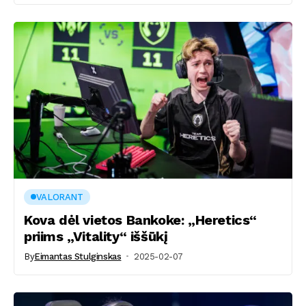
VALORANT
Kova dėl vietos Bankoke: „Heretics“
priims „Vitality“ iššūkį
By
Eimantas Stulginskas
2025-02-07