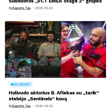
Sudėliotos „VCT EMEA Stage 2“ grupės
By
Esports Top
2025-05-22
VALORANT
Holivudo aktorius B. Aflekas su „tarik“
stebėjo „Sentinels“ kovą
By
Esports Top
2025-04-22