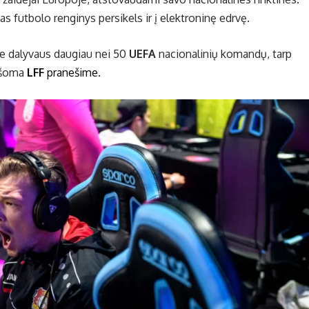
as futbolo renginys persikels ir į elektroninę edrvę.
te dalyvaus daugiau nei 50
UEFA
nacionalinių komandų, tarp
rašoma
LFF
pranešime
.