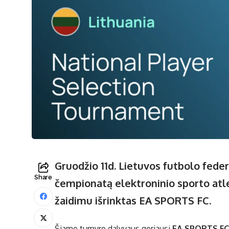
Gruodžio 11d. Lietuvos futbolo fede
Share
čempionatą elektroninio sporto atl
žaidimu išrinktas EA SPORTS FC.
Šiame turnyre dalyvaus geriausi
EA SPORTS FC