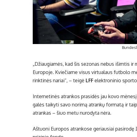
Bundesli
„Džiaugiamės, kad šis sezonas nebus išimtis ir 
Europoje. Kviečiame visus virtualaus futbolo mėg
rinktinės nariai“, – teigė
LFF
elektroninio sport
Internetinės atrankos prasidės jau kovo mėnesį.
galės taikyti savo norimą atrankų formatą ir taip
atrankas – šiuo metu nurodyta nėra.
Aštuoni Europos atrankose geriausiai pasirodę ža