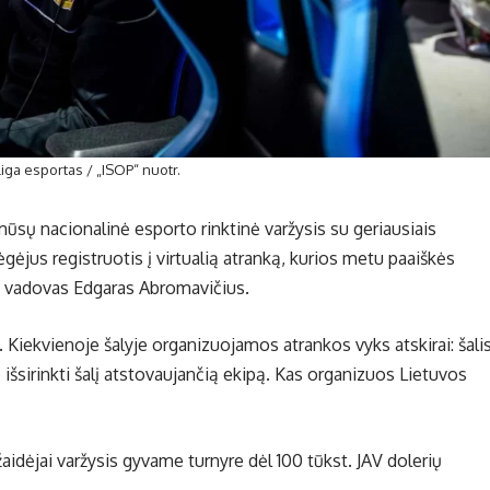
ga esportas / „ISOP“ nuotr.
mūsų nacionalinė esporto rinktinė varžysis su geriausiais
ėjus registruotis į virtualią atranką, kurios metu paaiškės
o vadovas Edgaras Abromavičius.
 Kiekvienoje šalyje organizuojamos atrankos vyks atskirai: šali
 išsirinkti šalį atstovaujančią ekipą. Kas organizuos Lietuvos
idėjai varžysis gyvame turnyre dėl 100 tūkst. JAV dolerių