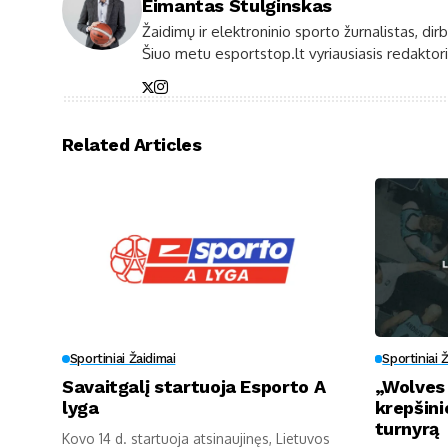
Eimantas Stulginskas
Žaidimų ir elektroninio sporto žurnalistas, dir
Šiuo metu esportstop.lt vyriausiasis redaktori
Related Articles
Sportiniai Žaidimai
Sportiniai 
Savaitgalį startuoja Esporto A
„Wolves
lyga
krepšini
turnyrą
Kovo 14 d. startuoja atsinaujinęs, Lietuvos