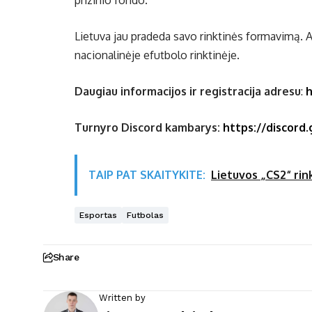
prizinio fondo.
Lietuva jau pradeda savo rinktinės formavimą. At
nacionalinėje efutbolo rinktinėje.
Daugiau informacijos ir registracija adresu
:
h
Turnyro Discord kambarys:
https://discor
TAIP PAT SKAITYKITE:
Lietuvos „CS2“ rin
Esportas
Futbolas
Share
Written by