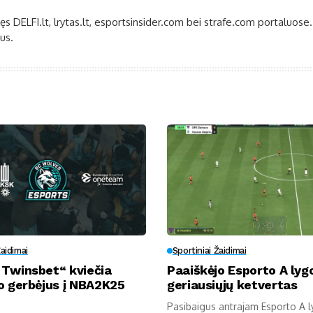
bęs DELFI.lt, lrytas.lt, esportsinsider.com bei strafe.com portaluose.
us.
Žaidimai
Sportiniai Žaidimai
 Twinsbet“ kviečia
Paaiškėjo Esporto A lyg
o gerbėjus į NBA2K25
geriausiųjų ketvertas
Pasibaigus antrajam Esporto A ly