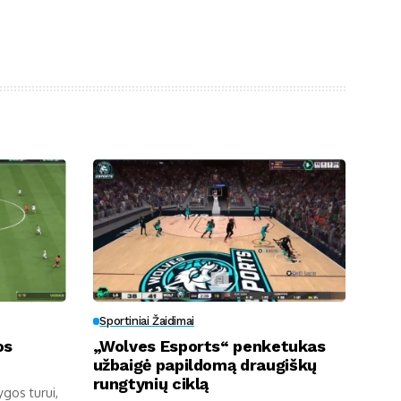
Sportiniai Žaidimai
os
„Wolves Esports“ penketukas
užbaigė papildomą draugiškų
rungtynių ciklą
gos turui,