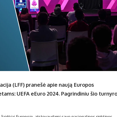
racija (LFF) pranešė apie naują Europos
etams: UEFA eEuro 2024. Pagrindiniu šio turnyr
žaidėjai Europoje, atstovaudami savo nacionalines rinktines.