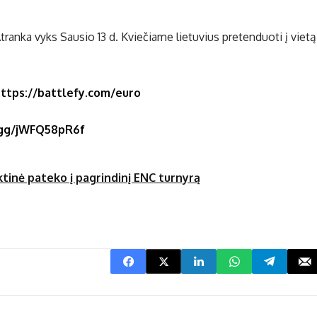
ranka vyks Sausio 13 d. Kviečiame lietuvius pretenduoti į vietą
ttps://battlefy.com/euro
d.gg/jWFQ58pR6f
ktinė pateko į pagrindinį ENC turnyrą