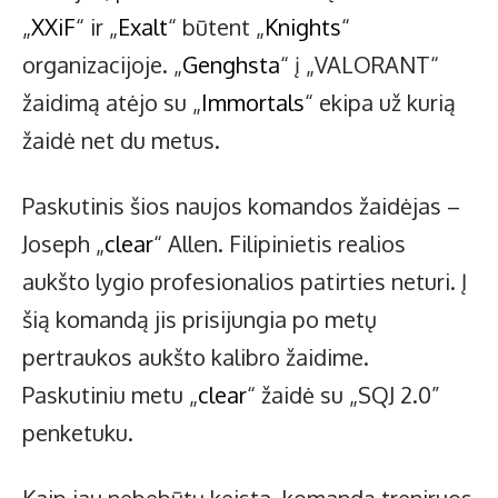
„
XXiF
“ ir „
Exalt
“ būtent „
Knights
“
organizacijoje. „
Genghsta
“ į „VALORANT“
žaidimą atėjo su „
Immortals
“ ekipa už kurią
žaidė net du metus.
Paskutinis šios naujos komandos žaidėjas –
Joseph „
clear
“ Allen. Filipinietis realios
aukšto lygio profesionalios patirties neturi. Į
šią komandą jis prisijungia po metų
pertraukos aukšto kalibro žaidime.
Paskutiniu metu „
clear
“ žaidė su „SQJ 2.0”
penketuku.