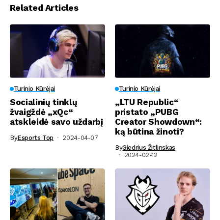
Related Articles
Turinio Kūrėjai
Turinio Kūrėjai
Socialinių tinklų
„LTU Republic“
žvaigždė „xQc“
pristato „PUBG
atskleidė savo uždarbį
Creator Showdown“:
ką būtina žinoti?
By
Esports Top
2024-04-07
By
Giedrius Žitlinskas
2024-02-12