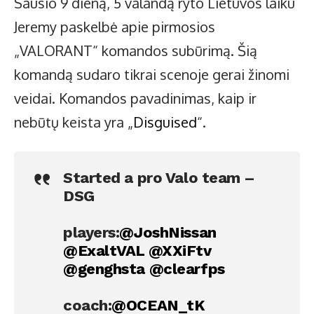
Sausio 9 dieną, 5 valandą ryto Lietuvos laiku
Jeremy paskelbė apie pirmosios
„VALORANT“ komandos subūrimą. Šią
komandą sudaro tikrai scenoje gerai žinomi
veidai. Komandos pavadinimas, kaip ir
nebūtų keista yra „
Disguised
“.
Started a pro Valo team –
DSG
players:
@JoshNissan
@ExaltVAL
@XXiFtv
@genghsta
@clearfps
coach:
@OCEAN_tK