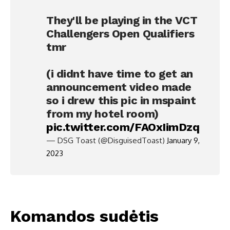
They'll be playing in the VCT
Challengers Open Qualifiers
tmr
(i didnt have time to get an
announcement video made
so i drew this pic in mspaint
from my hotel room)
pic.twitter.com/FAOxIimDzq
— DSG Toast (@DisguisedToast)
January 9,
2023
Komandos sudėtis