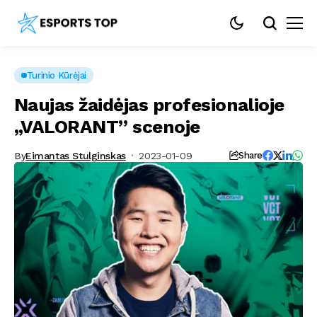
Turinio Kūrėjai
Naujas žaidėjas profesionalioje
„VALORANT” scenoje
By
Eimantas Stulginskas
2023-01-09
Share