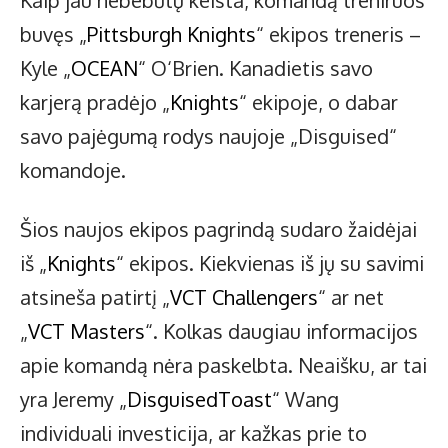
Kaip jau nebebūtų keista, komandą treniruos
buvęs „
Pittsburgh Knights
“ ekipos treneris –
Kyle „
OCEAN
“ O‘Brien. Kanadietis savo
karjerą pradėjo „
Knights
“ ekipoje, o dabar
savo pajėgumą rodys naujoje „Disguised“
komandoje.
Šios naujos ekipos pagrindą sudaro žaidėjai
iš „
Knights
“ ekipos. Kiekvienas iš jų su savimi
atsineša patirtį „
VCT Challengers
“ ar net
„
VCT Masters
“. Kolkas daugiau informacijos
apie komandą nėra paskelbta. Neaišku, ar tai
yra Jeremy „
DisguisedToast
“ Wang
individuali investicija, ar kažkas prie to