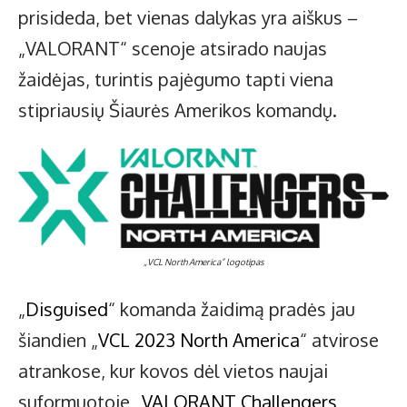
prisideda, bet vienas dalykas yra aiškus –
„VALORANT“ scenoje atsirado naujas
žaidėjas, turintis pajėgumo tapti viena
stipriausių Šiaurės Amerikos komandų.
„VCL North America” logotipas
„
Disguised
“ komanda žaidimą pradės jau
šiandien „
VCL 2023 North America
“ atvirose
atrankose, kur kovos dėl vietos naujai
suformuotoje „
VALORANT Challengers