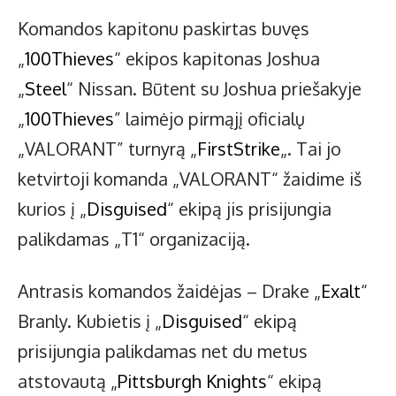
Komandos kapitonu paskirtas buvęs
„
100Thieves
“ ekipos kapitonas Joshua
„
Steel
“ Nissan. Būtent su Joshua priešakyje
„
100Thieves
” laimėjo pirmąjį oficialų
„VALORANT” turnyrą „
FirstStrike
„. Tai jo
ketvirtoji komanda „VALORANT“ žaidime iš
kurios į „
Disguised
“ ekipą jis prisijungia
palikdamas „T1“ organizaciją.
Antrasis komandos žaidėjas – Drake „
Exalt
“
Branly. Kubietis į „
Disguised
“ ekipą
prisijungia palikdamas net du metus
atstovautą „
Pittsburgh Knights
“ ekipą