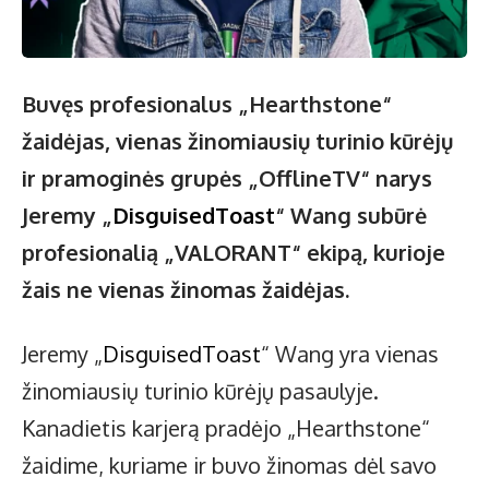
Buvęs profesionalus „Hearthstone“
žaidėjas, vienas žinomiausių turinio kūrėjų
ir pramoginės grupės „OfflineTV“ narys
Jeremy „
DisguisedToast
“ Wang subūrė
profesionalią „VALORANT“ ekipą, kurioje
žais ne vienas žinomas žaidėjas.
Jeremy „
DisguisedToast
“ Wang yra vienas
žinomiausių turinio kūrėjų pasaulyje.
Kanadietis karjerą pradėjo „Hearthstone“
žaidime, kuriame ir buvo žinomas dėl savo