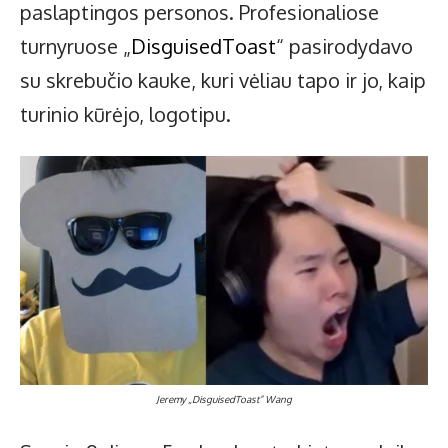
paslaptingos personos. Profesionaliose
turnyruose „
DisguisedToast
“ pasirodydavo
su skrebučio kauke, kuri vėliau tapo ir jo, kaip
turinio kūrėjo, logotipu.
Jeremy „DisguisedToast” Wang