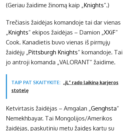
(Geriau žaidime žinomą kaip „
Knights
“.)
Trečiasis žaidėjas komandoje tai dar vienas
„
Knights
“ ekipos žaidėjas – Damion „
XXiF
“
Cook. Kanadietis buvo vienas iš pirmųjų
žaidėjų „
Pittsburgh Knights
“ komandoje. Tai
jo antroji komanda „VALORANT“ žaidime.
TAIP PAT SKAITYKITE:
„jL” rado laikiną karjeros
stotelę
Ketvirtasis žaidėjas – Amgalan „
Genghsta
“
Nemekhbayar. Tai Mongolijos/Amerikos
žaidėjas, paskutiniu metu žaidęs kartu su