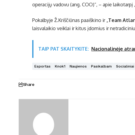
operacijų vadovu (ang. COO)“, – apie laikotarpį 
Pokalbyje Ž.Kriščiūnas paaiškino ir „
Team Atlan
laisvalaikio veiklai ir kitus įdomius ir netradici
TAIP PAT SKAITYKITE:
Nacionalinėje atra
Esportas
Knok1
Naujienos
Pasikalbam
Socialiniai
Share