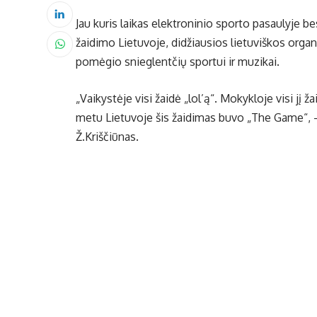
Jau kuris laikas elektroninio sporto pasaulyje be
žaidimo Lietuvoje, didžiausios lietuviškos orga
pomėgio snieglentčių sportui ir muzikai.
„Vaikystėje visi žaidė „lol’ą“. Mokykloje visi jį ža
metu Lietuvoje šis žaidimas buvo „The Game“, –
Ž.Kriščiūnas.