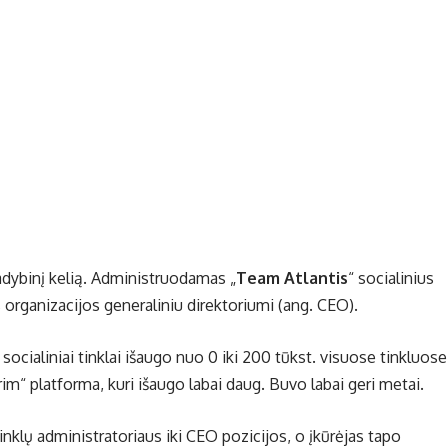
vadybinį kelią. Administruodamas „
Team Atlantis
“ socialinius
s organizacijos generaliniu direktoriumi (ang. CEO).
socialiniai tinklai išaugo nuo 0 iki 200 tūkst. visuose tinkluose
im“ platforma, kuri išaugo labai daug. Buvo labai geri metai.
inklų administratoriaus iki CEO pozicijos, o įkūrėjas tapo