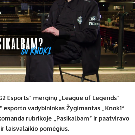
„G2 Esports“ merginų „League of Legends“
ts“ esporto vadybininkas Žygimantas „Knok1“
komanda rubrikoje „Pasikalbam“ ir paatviravo
ir laisvalaikio pomėgius.