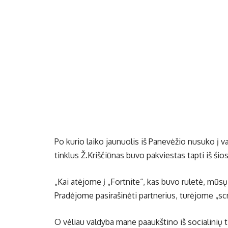
Po kurio laiko jaunuolis iš Panevėžio nusuko į 
tinklus Ž.Kriščiūnas buvo pakviestas tapti iš šio
„Kai atėjome į „Fortnite“, kas buvo ruletė, mūsų 
Pradėjome pasirašinėti partnerius, turėjome „scr
O vėliau valdyba mane paaukštino iš socialinių t