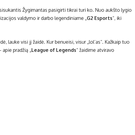
sisukantis Žygimantas pasigirti tikrai turi ko. Nuo aukšto lygio
nizacijos valdymo ir darbo legendiniame „
G2 Esports
“, iki
idė, lauke visi jį žaidė. Kur benueisi, visur „lol’as“. Kažkaip tuo
 apie pradžią „
League of Legends
“ žaidime atviravo