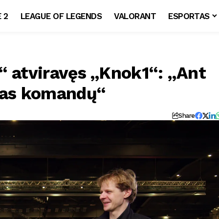
 2
LEAGUE OF LEGENDS
VALORANT
ESPORTAS
“ atviravęs „Knok1“: „Ant
ūvas komandų“
Share