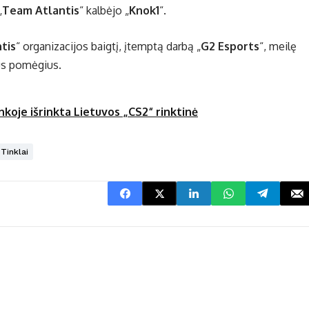
„
Team Atlantis
“ kalbėjo „
Knok1
“.
tis
“ organizacijos baigtį, įtemptą darbą „
G2 Esports
“, meilę
nius pomėgius.
nkoje išrinkta Lietuvos „CS2“ rinktinė
 Tinklai