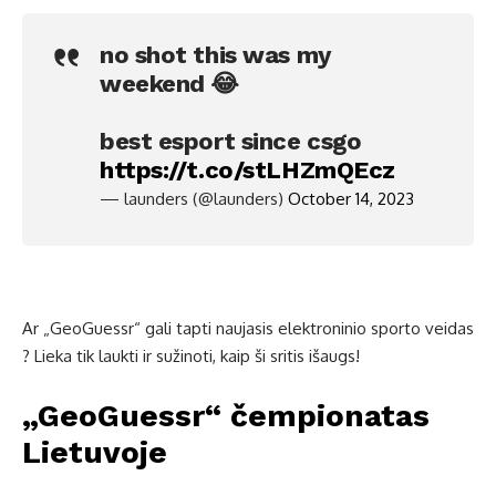
no shot this was my
weekend 😂
best esport since csgo
https://t.co/stLHZmQEcz
— launders (@launders)
October 14, 2023
Ar „GeoGuessr“ gali tapti naujasis elektroninio sporto veidas
? Lieka tik laukti ir sužinoti, kaip ši sritis išaugs!
„GeoGuessr“ čempionatas
Lietuvoje