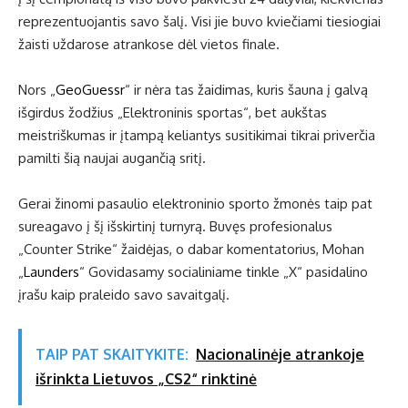
reprezentuojantis savo šalį. Visi jie buvo kviečiami tiesiogiai
žaisti uždarose atrankose dėl vietos finale.
Nors „
GeoGuessr
“ ir nėra tas žaidimas, kuris šauna į galvą
išgirdus žodžius „Elektroninis sportas“, bet aukštas
meistriškumas ir įtampą keliantys susitikimai tikrai priverčia
pamilti šią naujai augančią sritį.
Gerai žinomi pasaulio elektroninio sporto žmonės taip pat
sureagavo į šį išskirtinį turnyrą. Buvęs profesionalus
„Counter Strike“ žaidėjas, o dabar komentatorius, Mohan
„
Launders
“ Govidasamy socialiniame tinkle „X“ pasidalino
įrašu kaip praleido savo savaitgalį.
TAIP PAT SKAITYKITE:
Nacionalinėje atrankoje
išrinkta Lietuvos „CS2“ rinktinė