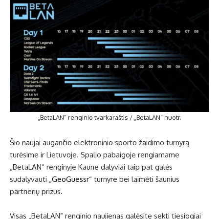
„BetaLAN“ renginio tvarkaraštis / „BetaLAN“ nuotr.
Šio naujai augančio elektroninio sporto žaidimo turnyrą
turėsime ir Lietuvoje. Spalio pabaigoje rengiamame
„BetaLAN“ renginyje Kaune dalyviai taip pat galės
sudalyvauti „
GeoGuessr
“ turnyre bei laimėti šaunius
partnerių prizus.
Visas „BetaLAN“ renginio naujienas galėsite sekti tiesiogiai