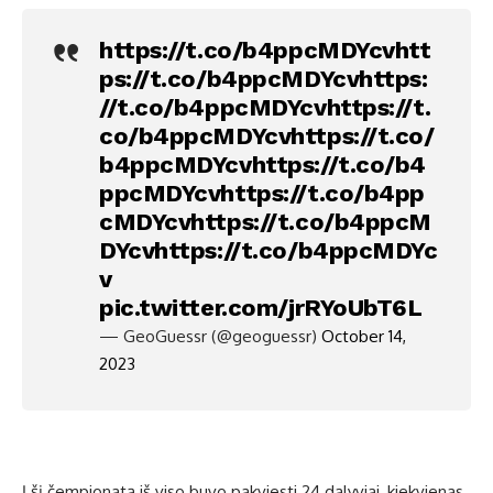
https://t.co/b4ppcMDYcv
htt
ps://t.co/b4ppcMDYcv
https:
//t.co/b4ppcMDYcv
https://t.
co/b4ppcMDYcv
https://t.co/
b4ppcMDYcv
https://t.co/b4
ppcMDYcv
https://t.co/b4pp
cMDYcv
https://t.co/b4ppcM
DYcv
https://t.co/b4ppcMDYc
v
pic.twitter.com/jrRYoUbT6L
— GeoGuessr (@geoguessr)
October 14,
2023
Į šį čempionatą iš viso buvo pakviesti 24 dalyviai, kiekvienas