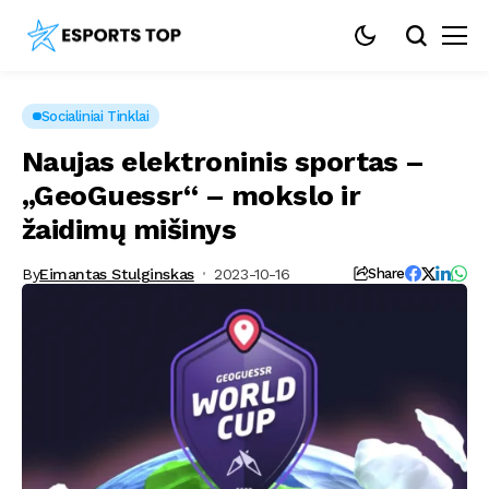
Socialiniai Tinklai
Naujas elektroninis sportas –
„GeoGuessr“ – mokslo ir
žaidimų mišinys
By
Eimantas Stulginskas
2023-10-16
Share