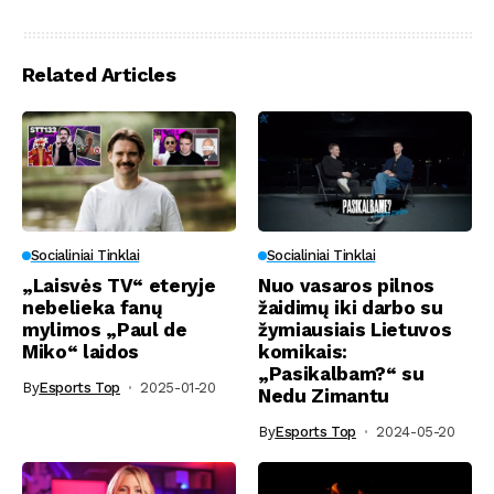
Related Articles
Socialiniai Tinklai
Socialiniai Tinklai
„Laisvės TV“ eteryje
Nuo vasaros pilnos
nebelieka fanų
žaidimų iki darbo su
mylimos „Paul de
žymiausiais Lietuvos
Miko“ laidos
komikais:
„Pasikalbam?“ su
By
Esports Top
2025-01-20
Nedu Zimantu
By
Esports Top
2024-05-20