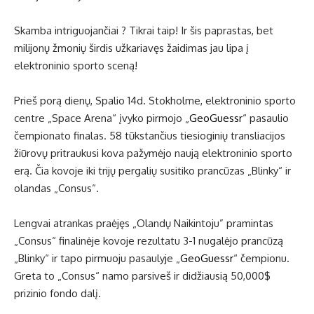
Skamba intriguojančiai ? Tikrai taip! Ir šis paprastas, bet
milijonų žmonių širdis užkariavęs žaidimas jau lipa į
elektroninio sporto sceną!
Prieš porą dienų, Spalio 14d. Stokholme, elektroninio sporto
centre „Space Arena“ įvyko pirmojo „
GeoGuessr
“ pasaulio
čempionato finalas. 58 tūkstančius tiesioginių transliacijos
žiūrovų pritraukusi kova pažymėjo naują elektroninio sporto
erą. Čia kovoje iki trijų pergalių susitiko prancūzas „Blinky“ ir
olandas „Consus“.
Lengvai atrankas praėjęs „Olandų Naikintoju” pramintas
„Consus“ finalinėje kovoje rezultatu 3-1 nugalėjo prancūzą
„Blinky“ ir tapo pirmuoju pasaulyje „
GeoGuessr
“ čempionu.
Greta to „Consus“ namo parsiveš ir didžiausią 50,000$
prizinio fondo dalį.