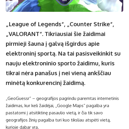
„League of Legends“, „Counter Strike“,
„VALORANT“. Tikriausiai šie žaidimai
pirmieji šauna į galvą išgirdus apie
elektroninį sportą. Na tai pasisveikinkit su
nauju elektroninio sporto žaidimu, kuris
tikrai nėra panašus į nei vieną ankščiau
minėtą konkurencinį žaidimą.
„GeoGuessr“ – geografijos pagrindu paremtas internetinis
žaidimas, kur keli žaidėjai, „Google Maps“ pagalba yra
pastatomi į atsitiktinę pasaulio vietą, ir čia tik savo
geografijos žinių pagalba turi kuo tiksliau atspėti vietą,
kurioje dabar yra.