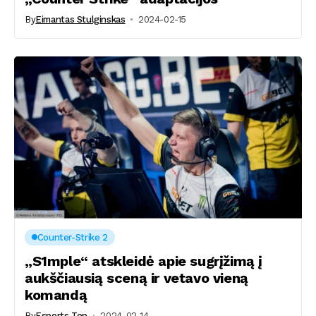
By
Eimantas Stulginskas
2024-02-15
Counter-Strike 2
„S1mple“ atskleidė apie sugrįžimą į
aukščiausią sceną ir vetavo vieną
komandą
By
Esports Top
2024-02-14