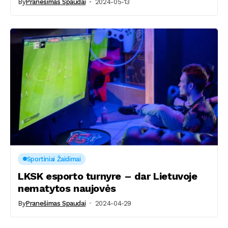
By
Pranešimas Spaudai
2024-05-13
Sportiniai Žaidimai
LKSK esporto turnyre – dar Lietuvoje
nematytos naujovės
By
Pranešimas Spaudai
2024-04-29