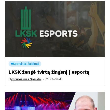
Sportiniai Žaidimai
LKSK žengė tvirtą žingsnį į esportą
By
Pranešimas Spaudai
2024-04-15