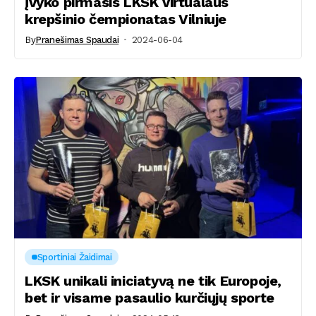
Įvyko pirmasis LKSK virtualaus
krepšinio čempionatas Vilniuje
By
Pranešimas Spaudai
2024-06-04
Sportiniai Žaidimai
LKSK unikali iniciatyvą ne tik Europoje,
bet ir visame pasaulio kurčiųjų sporte