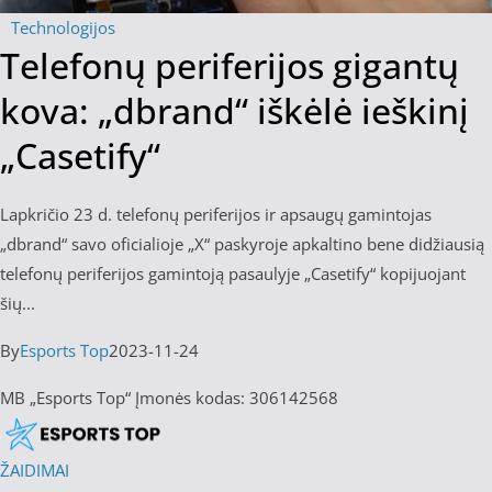
Technologijos
Telefonų periferijos gigantų
kova: „dbrand“ iškėlė ieškinį
„Casetify“
Lapkričio 23 d. telefonų periferijos ir apsaugų gamintojas
„dbrand“ savo oficialioje „X“ paskyroje apkaltino bene didžiausią
telefonų periferijos gamintoją pasaulyje „Casetify“ kopijuojant
šių...
By
Esports Top
2023-11-24
MB „Esports Top“ Įmonės kodas: 306142568
ŽAIDIMAI