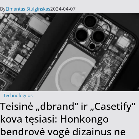
By
Eimantas Stulginskas
2024-04-07
Technologijos
Teisinė „dbrand“ ir „Casetify“
kova tęsiasi: Honkongo
bendrovė vogė dizainus ne