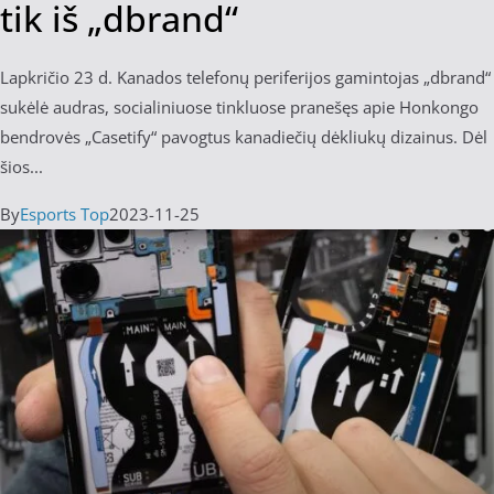
tik iš „dbrand“
Lapkričio 23 d. Kanados telefonų periferijos gamintojas „dbrand“
sukėlė audras, socialiniuose tinkluose pranešęs apie Honkongo
bendrovės „Casetify“ pavogtus kanadiečių dėkliukų dizainus. Dėl
šios...
By
Esports Top
2023-11-25