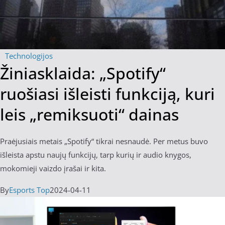
Technologijos
Žiniasklaida: „Spotify“
ruošiasi išleisti funkciją, kuri
leis „remiksuoti“ dainas
Praėjusiais metais „Spotify“ tikrai nesnaudė. Per metus buvo
išleista apstu naujų funkcijų, tarp kurių ir audio knygos,
mokomieji vaizdo įrašai ir kita.
By
Esports Top
2024-04-11